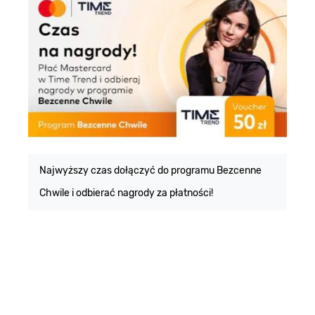
E
m
Najwyższy czas dołączyć do programu Bezcenne
Chwile i odbierać nagrody za płatności!