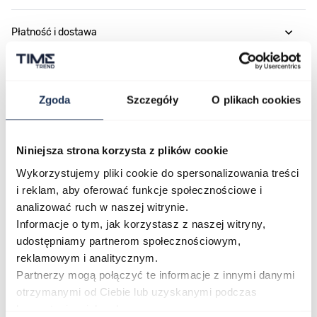
Płatność i dostawa
Zgoda
Szczegóły
O plikach cookies
Najczęściej kupowane
Niniejsza strona korzysta z plików cookie
Poruszanie się po elementach karuzeli jest możliwe za pomocą klawis
Naciśnij, aby pominąć karuzelę
Naciśnij, aby przejść do nawigacji karuzeli
Wykorzystujemy pliki cookie do spersonalizowania treści
i reklam, aby oferować funkcje społecznościowe i
analizować ruch w naszej witrynie.
Informacje o tym, jak korzystasz z naszej witryny,
udostępniamy partnerom społecznościowym,
reklamowym i analitycznym.
Partnerzy mogą połączyć te informacje z innymi danymi
otrzymanymi od Ciebie lub uzyskanymi podczas
korzystania z ich usług.
CASIO Sport AE-1200WHD-
Casio Sport AQ-230GA-