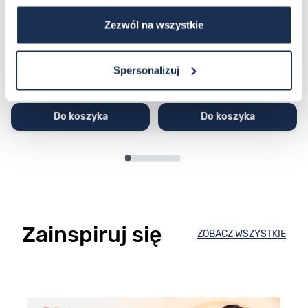
1AVEF
9DMQYES
03362600
03311457
Zezwól na wszystkie
251,00 zł
279,00 zł
296,00 zł
329,00 zł
Spersonalizuj
Do koszyka
Do koszyka
Zainspiruj się
ZOBACZ WSZYSTKIE