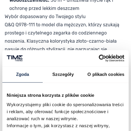
Wodoszczelność:
30 m – umożliwia mycie rąk i
ochronę przed lekkim deszczem
Wybór dopasowany do Twojego stylu
Q&Q Q978-111 to model dla mężczyzn, którzy szukają
prostego i czytelnego zegarka do codziennego
noszenia. Klasyczna kolorystyka złoto-czarno-biała
pasuje do różnych stylizacji, nie narzucając się
charakterem. Zegarek nie wymaga szczególnej obsługi
ani regularnej konserwacji, co czyni go wygodnym
towarzyszem każdego dnia.
Zgoda
Szczegóły
O plikach cookies
Połączenie stylu i funkcjonalności
Q&Q Q978-111 to solidna propozycja dla osób ceniących
Niniejsza strona korzysta z plików cookie
prostotę i niezawodność w przystępnej cenie. Wybierz
Wykorzystujemy pliki cookie do spersonalizowania treści
model, który łączy klasyczny design z praktycznym
i reklam, aby oferować funkcje społecznościowe i
działaniem i sprawdzi się w codziennym użytkowaniu.
analizować ruch w naszej witrynie.
Informacje o tym, jak korzystasz z naszej witryny,