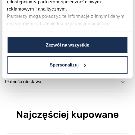
udostępniamy partnerom społecznościowym,
Parametry
reklamowym i analitycznym.
Partnerzy mogą połączyć te informacje z innymi danymi
otrzymanymi od Ciebie lub uzyskanymi podczas
O marce
korzystania z ich usług.
Opinie
Zezwól na wszystkie
Zapytaj o produkt
Spersonalizuj
Płatność i dostawa
Najczęściej kupowane