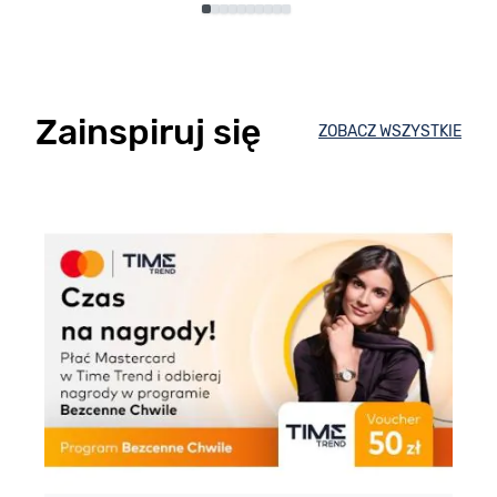
Zainspiruj się
ZOBACZ WSZYSTKIE
E