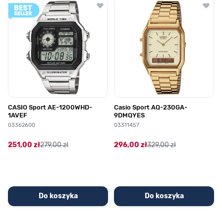
Poruszanie się po elementach karuzeli jest możliwe za pomocą klawis
Naciśnij, aby pominąć karuzelę
Naciśnij, aby przejść do nawigacji karuzeli
CASIO Sport AE-1200WHD-
Casio Sport AQ-230GA-
1AVEF
9DMQYES
03362600
03311457
251,00 zł
279,00 zł
296,00 zł
329,00 zł
Do koszyka
Do koszyka