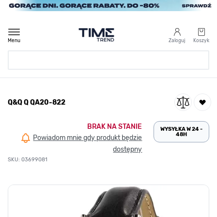
Przejdź do treści
Menu
Zaloguj
Koszyk
Strona Główna
Q&Q Q QA20-822
/
Q&Q Q QA20-822
BRAK NA STANIE
WYSYŁKA W 24 -
48H
Powiadom mnie gdy produkt będzie
dostępny
SKU: 03699081