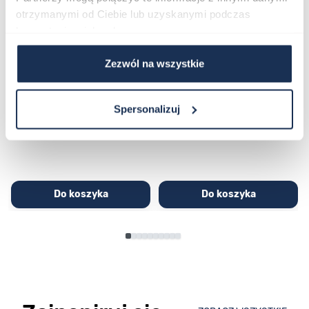
otrzymanymi od Ciebie lub uzyskanymi podczas
korzystania z ich usług.
Zezwól na wszystkie
CASIO Sport AE-1200WHD-
Casio Sport AQ-230GA-
1AVEF
9DMQYES
03362600
03311457
Spersonalizuj
251,00 zł
279,00 zł
296,00 zł
329,00 zł
Do koszyka
Do koszyka