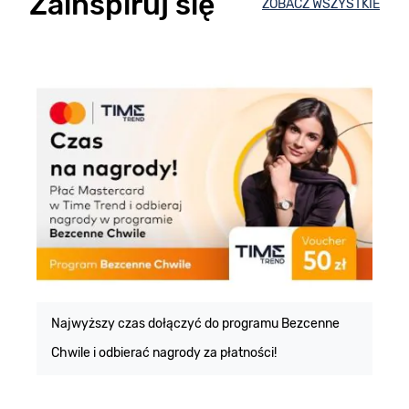
Zainspiruj się
ZOBACZ WSZYSTKIE
E
m
Najwyższy czas dołączyć do programu Bezcenne
Chwile i odbierać nagrody za płatności!