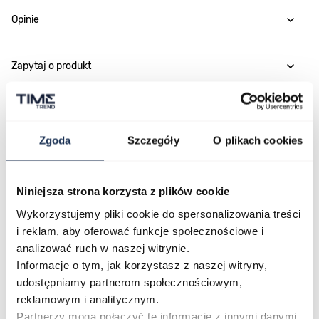
Opinie
Zapytaj o produkt
Płatność i dostawa
Zgoda
Szczegóły
O plikach cookies
Najczęściej kupowane
Niniejsza strona korzysta z plików cookie
Wykorzystujemy pliki cookie do spersonalizowania treści
i reklam, aby oferować funkcje społecznościowe i
Poruszanie się po elementach karuzeli jest możliwe za pomocą klawis
Naciśnij, aby pominąć karuzelę
Naciśnij, aby przejść do nawigacji karuzeli
analizować ruch w naszej witrynie.
Informacje o tym, jak korzystasz z naszej witryny,
udostępniamy partnerom społecznościowym,
reklamowym i analitycznym.
Partnerzy mogą połączyć te informacje z innymi danymi