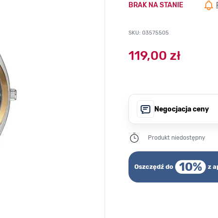
BRAK NA STANIE
SKU: 03575505
119,00 zł
Negocjacja ceny
Produkt niedostępny
10%
Oszczędź do
z a