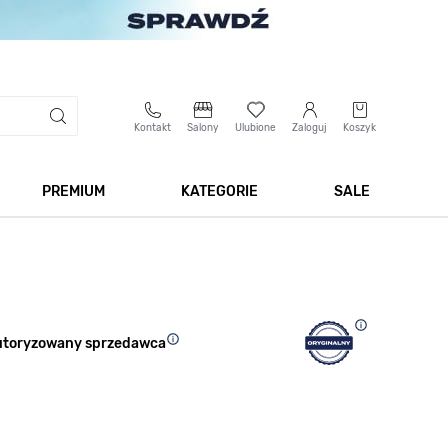
Kontakt
Salony
Ulubione
Zaloguj
Koszyk
PREMIUM
KATEGORIE
SALE
 Biżuteria
Pokaż podmenu dla kategorii Smartwatche
Pokaż podmenu dla kategorii Premium
Pokaż podmenu dla kateg
Pokaż 
utoryzowany sprzedawca