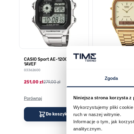
CASIO Sport AE-1200WHD-
Casio Sport AQ-
1AVEF
9DMQYES
03362600
03311457
Zgoda
251,00 zł
279,00 zł
296,00 zł
329,00 z
Niniejsza strona korzysta z
Porównaj
Porównaj
Wykorzystujemy pliki cookie 
Do koszyka
Do kos
ruch w naszej witrynie.
Informacje o tym, jak korzy
analitycznym.