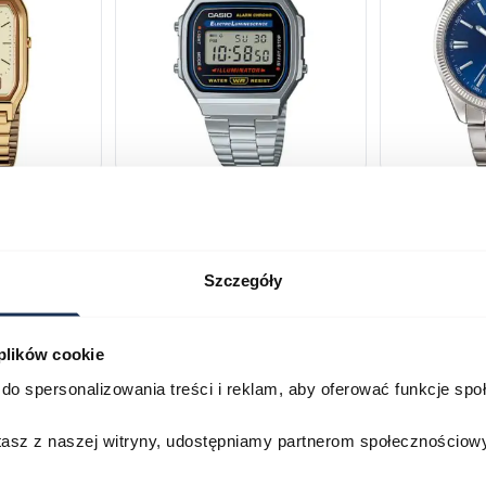
230GA-
CASIO Vintage A168WA-1YES
Casio Class
2AVEF
03378805
03709069
Szczegóły
179,00 zł
199,00 zł
ł
269,00 zł
29
 plików cookie
Porównaj
Porównaj
do spersonalizowania treści i reklam, aby oferować funkcje sp
zyka
Do koszyka
D
stasz z naszej witryny, udostępniamy partnerom społecznościo