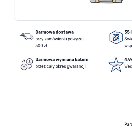
Darmowa dostawa
35 
przy zamówieniu powyżej
Świ
500 zł
wsp
Darmowa wymiana baterii
4.9
przez cały okres gwarancji
Wed
Par