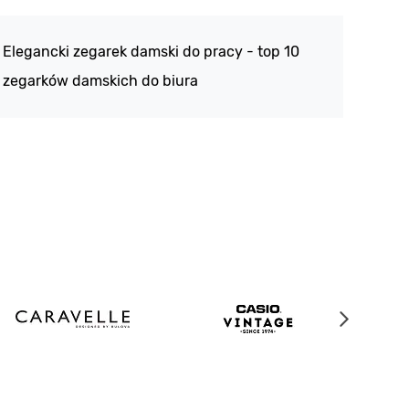
188 -
Elegancki zegarek damski do pracy - top 10
kolek
zegarków damskich do biura