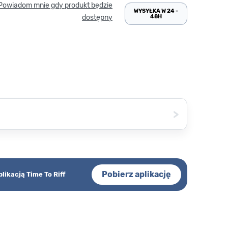
Powiadom mnie gdy produkt będzie
WYSYŁKA W 24 -
48H
dostępny
>
Pobierz aplikację
plikacją Time To Riff