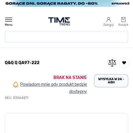
Przejdź do treści
Menu
Zaloguj
Koszyk
Strona Główna
Q&Q Q QA97-222
/
Q&Q Q QA97-222
BRAK NA STANIE
WYSYŁKA W 24 -
48H
Powiadom mnie gdy produkt będzie
dostępny
SKU: 03564271