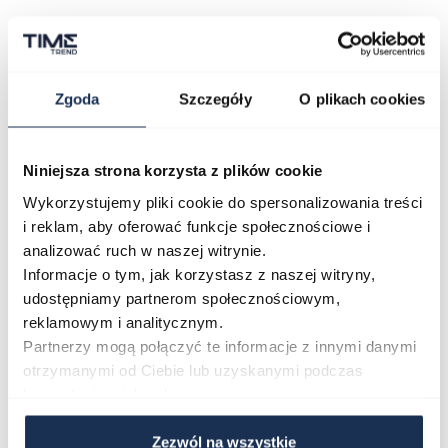
Najczęściej kupowane
Zgoda
Szczegóły
O plikach cookies
Poruszanie się po elementach karuzeli jest możliwe za pomocą klawis
Naciśnij, aby pominąć karuzelę
Naciśnij, aby przejść do nawigacji karuzeli
Niniejsza strona korzysta z plików cookie
Wykorzystujemy pliki cookie do spersonalizowania treści
i reklam, aby oferować funkcje społecznościowe i
analizować ruch w naszej witrynie.
Informacje o tym, jak korzystasz z naszej witryny,
udostępniamy partnerom społecznościowym,
reklamowym i analitycznym.
Partnerzy mogą połączyć te informacje z innymi danymi
CASIO Sport AE-1200WHD-
Casio Sport AQ-230GA-
otrzymanymi od Ciebie lub uzyskanymi podczas
1AVEF
9DMQYES
03362600
03311457
korzystania z ich usług.
251,00 zł
279,00 zł
296,00 zł
329,00 zł
Zezwól na wszystkie