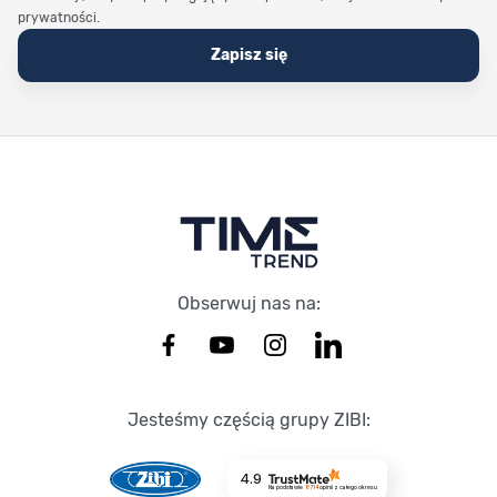
prywatności.
Zapisz się
Stopka Timetrend
Obserwuj nas na:
Jesteśmy częścią grupy ZIBI:
4.9
Na podstawie
8714
opinii
z całego okresu