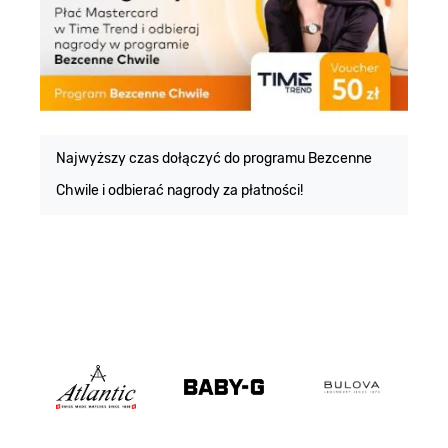
E
m
Najwyższy czas dołączyć do programu Bezcenne
Chwile i odbierać nagrody za płatności!