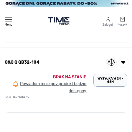
Przejdź do treści
Menu
Zaloguj
Koszyk
Strona Główna
Q&Q Q QB32-104
/
Q&Q Q QB32-104
BRAK NA STANIE
WYSYŁKA W 24 -
48H
Powiadom mnie gdy produkt będzie
dostępny
SKU: 03740473