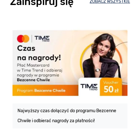
Zainspiruj się
ZOBACZ WSZYSTKIE
E
m
Najwyższy czas dołączyć do programu Bezcenne
Chwile i odbierać nagrody za płatności!