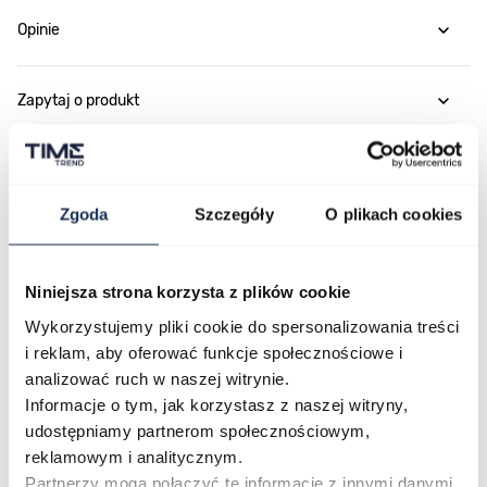
Opinie
Zapytaj o produkt
Płatność i dostawa
Zgoda
Szczegóły
O plikach cookies
Najczęściej kupowane
Niniejsza strona korzysta z plików cookie
Wykorzystujemy pliki cookie do spersonalizowania treści
i reklam, aby oferować funkcje społecznościowe i
Poruszanie się po elementach karuzeli jest możliwe za pomocą klawis
Naciśnij, aby pominąć karuzelę
Naciśnij, aby przejść do nawigacji karuzeli
analizować ruch w naszej witrynie.
Informacje o tym, jak korzystasz z naszej witryny,
udostępniamy partnerom społecznościowym,
reklamowym i analitycznym.
Partnerzy mogą połączyć te informacje z innymi danymi