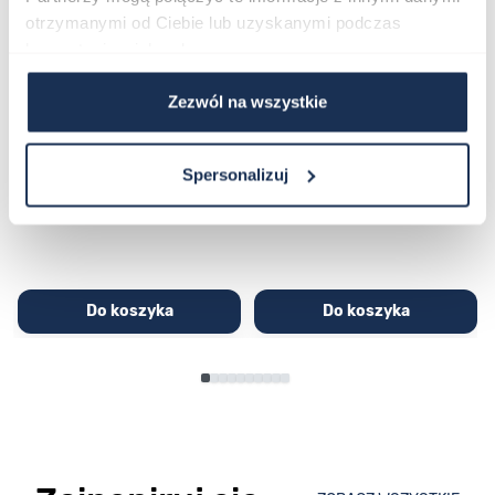
otrzymanymi od Ciebie lub uzyskanymi podczas
korzystania z ich usług.
Zezwól na wszystkie
CASIO Sport AE-1200WHD-
Casio Sport AQ-230GA-
1AVEF
9DMQYES
03362600
03311457
Spersonalizuj
251,00 zł
279,00 zł
296,00 zł
329,00 zł
Do koszyka
Do koszyka