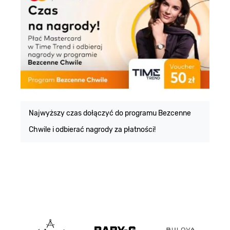
E
m
Najwyższy czas dołączyć do programu Bezcenne
Chwile i odbierać nagrody za płatności!