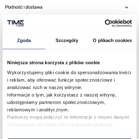
Płatność i dostawa
Najczęściej kupowane
Zgoda
Szczegóły
O plikach cookies
Niniejsza strona korzysta z plików cookie
Poruszanie się po elementach karuzeli jest możliwe za pomocą klawis
Naciśnij, aby pominąć karuzelę
Naciśnij, aby przejść do nawigacji karuzeli
Wykorzystujemy pliki cookie do spersonalizowania treści
i reklam, aby oferować funkcje społecznościowe i
analizować ruch w naszej witrynie.
Informacje o tym, jak korzystasz z naszej witryny,
udostępniamy partnerom społecznościowym,
reklamowym i analitycznym.
Partnerzy mogą połączyć te informacje z innymi danymi
otrzymanymi od Ciebie lub uzyskanymi podczas
CASIO Sport AE-1200WHD-
Casio Sport AQ-230GA-
korzystania z ich usług.
1AVEF
9DMQYES