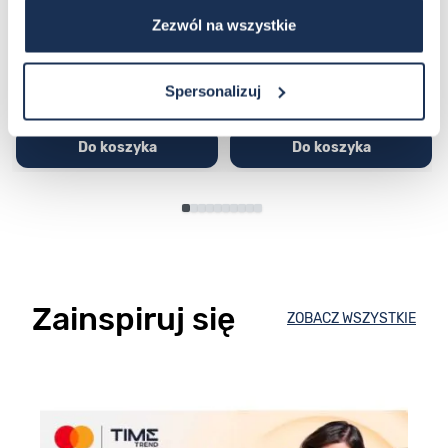
03362600
03311457
Zezwól na wszystkie
251,00 zł
279,00 zł
296,00 zł
329,00 zł
Spersonalizuj
Do koszyka
Do koszyka
Zainspiruj się
ZOBACZ WSZYSTKIE