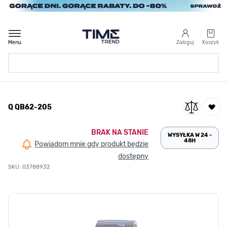
Przejdź do treści
Menu
Zaloguj
Koszyk
Strona Główna
Q QB62-205
/
Q QB62-205
BRAK NA STANIE
WYSYŁKA W 24 -
48H
Powiadom mnie gdy produkt będzie
dostępny
SKU: 03788932