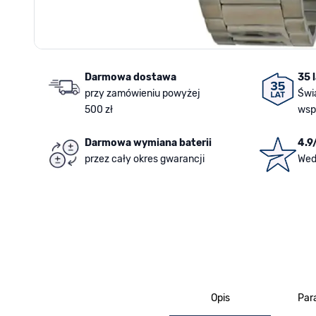
Darmowa dostawa
35 
przy zamówieniu powyżej
Świ
500 zł
wsp
Darmowa wymiana baterii
4.9
przez cały okres gwarancji
Wed
Opis
Par