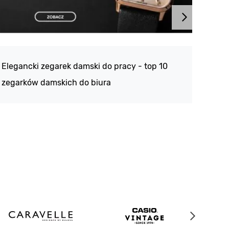
Atlan
188 -
Elegancki zegarek damski do pracy - top 10
kolek
zegarków damskich do biura