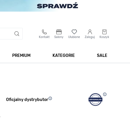
Kontakt
Salony
Ulubione
Zaloguj
Koszyk
PREMIUM
KATEGORIE
SALE
 Biżuteria
Pokaż podmenu dla kategorii Smartwatche
Pokaż podmenu dla kategorii Premium
Pokaż podmenu dla kateg
Pokaż 
Oficjalny dystrybutor
5