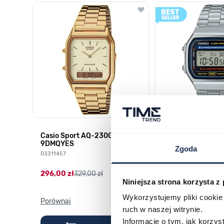
Poruszanie się po elementach karuzeli jest możliwe za pomocą k
Naciśnij, aby pominąć karuzelę
Naciśnij, aby przejść do nawigacji karuzeli
HD-
Casio Sport AQ-230GA-
CASIO Vintage A
9DMQYES
03378805
Zgoda
03311457
179,00 zł
199,00 zł
296,00 zł
329,00 zł
Niniejsza strona korzysta z
Wykorzystujemy pliki cookie 
Porównaj
Porównaj
ruch w naszej witrynie.
Informacje o tym, jak korzy