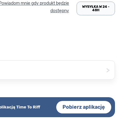
Powiadom mnie gdy produkt będzie
WYSYŁKA W 24 -
48H
dostępny
>
Pobierz aplikację
plikacją Time To Riff