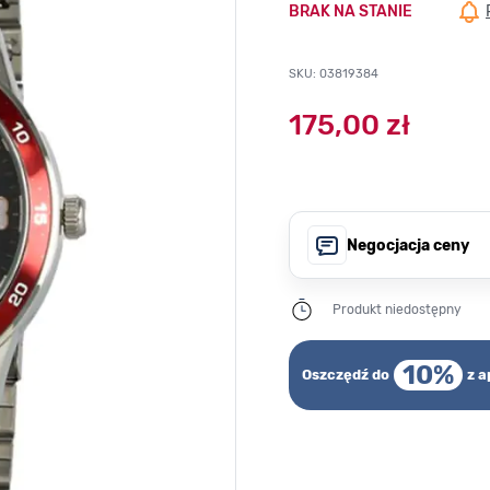
BRAK NA STANIE
SKU: 03819384
175,00 zł
Negocjacja ceny
Produkt niedostępny
10%
Oszczędź do
z a