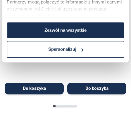
Partnerzy mogą połączyć te informacje z innymi danymi
otrzymanymi od Ciebie lub uzyskanymi podczas
korzystania z ich usług.
Zezwól na wszystkie
CASIO Sport AE-1200WHD-
Casio Sport AQ-230GA-
1AVEF
9DMQYES
03362600
03311457
Spersonalizuj
251,00 zł
279,00 zł
296,00 zł
329,00 zł
Do koszyka
Do koszyka