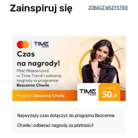
Zainspiruj się
ZOBACZ WSZYSTKIE
E
m
Najwyższy czas dołączyć do programu Bezcenne
Chwile i odbierać nagrody za płatności!