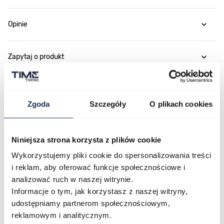
Opinie
Zapytaj o produkt
Płatność i dostawa
Zgoda
Szczegóły
O plikach cookies
Najczęściej kupowane
Niniejsza strona korzysta z plików cookie
Wykorzystujemy pliki cookie do spersonalizowania treści
i reklam, aby oferować funkcje społecznościowe i
Poruszanie się po elementach karuzeli jest możliwe za pomocą klawis
Naciśnij, aby pominąć karuzelę
Naciśnij, aby przejść do nawigacji karuzeli
analizować ruch w naszej witrynie.
Informacje o tym, jak korzystasz z naszej witryny,
udostępniamy partnerom społecznościowym,
reklamowym i analitycznym.