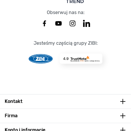
Obserwuj nas na:
Jesteśmy częścią grupy ZIBI:
4.9
Na podstawie
8723
opinii
z całego okresu
Kontakt
Firma
Konto i informacje