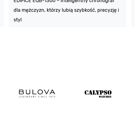
EDIFICE EQB-1300 – inteligentny chronograf
dla mężczyzn, którzy lubią szybkość, precyzję i
styl