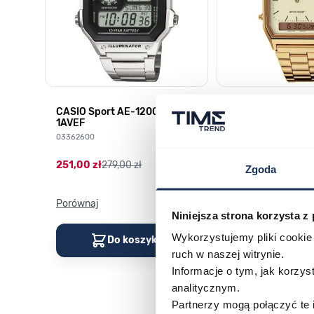
CASIO Sport AE-1200WHD-
Casio Sport AQ-
1AVEF
9DMQYES
03362600
03311457
251,00 zł
279,00 zł
296,00 zł
329,00 z
Zgoda
Porównaj
Porównaj
Niniejsza strona korzysta z
Wykorzystujemy pliki cookie 
Do koszyka
Do kos
ruch w naszej witrynie.
Informacje o tym, jak korzy
analitycznym.
Partnerzy mogą połączyć te 