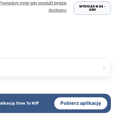
Powiadom mnie gdy produkt będzie
WYSYŁKA W 24 -
48H
dostępny
>
Pobierz aplikację
plikacją Time To Riff