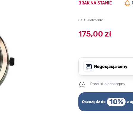
BRAK NA STANIE
SKU: 03823882
175,00 zł
Negocjacja ceny
Produkt niedostępny
10%
Oszczędź do
z a