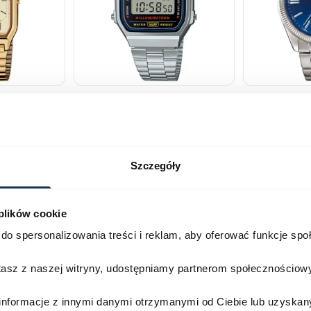
230GA-
CASIO Vintage A168WA-1YES
Casio Class
2AVEF
03378805
03709069
179,00 zł
199,00 zł
ł
269,00 zł
29
Szczegóły
Porównaj
Porównaj
 plików cookie
do spersonalizowania treści i reklam, aby oferować funkcje sp
zyka
Do koszyka
D
stasz z naszej witryny, udostępniamy partnerom społecznościo
informacje z innymi danymi otrzymanymi od Ciebie lub uzyskan