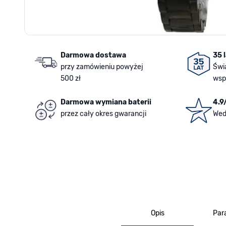
Darmowa dostawa
35 
przy zamówieniu powyżej
Świ
500 zł
wsp
Darmowa wymiana baterii
4.9
przez cały okres gwarancji
Wed
Opis
Par