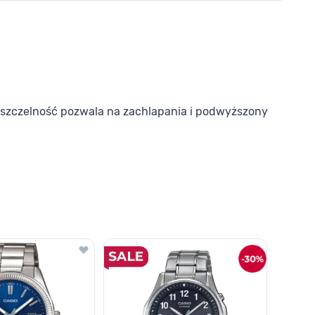
szczelność pozwala na zachlapania i podwyższony
o nawigacji karuzeli za pomocą linka pomijającego.