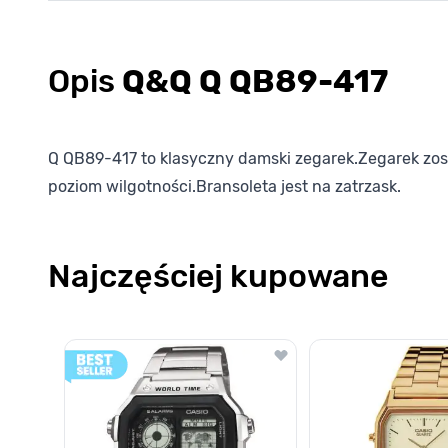
Opis
Q&Q Q QB89-417
Q QB89-417 to klasyczny damski zegarek.Zegarek z
poziom wilgotności.Bransoleta jest na zatrzask.
Najczęściej kupowane
Poruszanie się po elementach karuzeli jest możliwe za pomocą k
Naciśnij, aby pominąć karuzelę
Naciśnij, aby przejść do nawigacji karuzeli