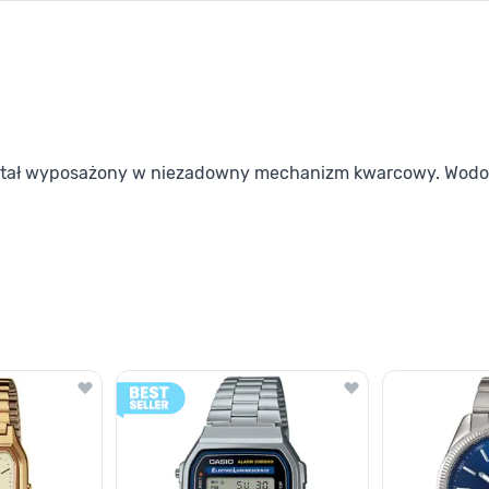
ostał wyposażony w niezadowny mechanizm kwarcowy. Wodo
lawisza tabulacji. Możesz pominąć karuzelę lub przejść bezpośrednio d