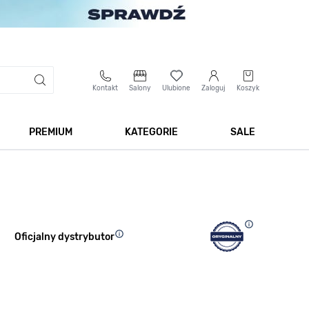
Kontakt
Salony
Ulubione
Zaloguj
Koszyk
PREMIUM
KATEGORIE
SALE
 Biżuteria
Pokaż podmenu dla kategorii Smartwatche
Pokaż podmenu dla kategorii Premium
Pokaż podmenu dla kateg
Pokaż 
Oficjalny dystrybutor