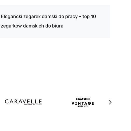
188 -
Elegancki zegarek damski do pracy - top 10
kolek
zegarków damskich do biura