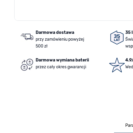
Darmowa dostawa
35 
przy zamówieniu powyżej
Świ
500 zł
wsp
Darmowa wymiana baterii
4.9
przez cały okres gwarancji
Wed
Par