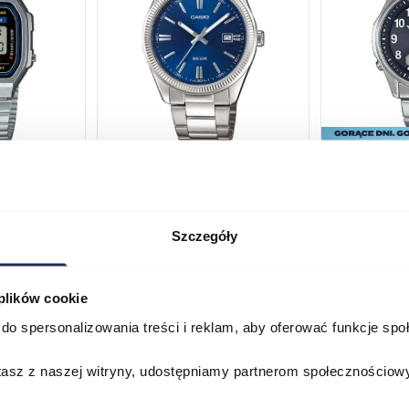
168WA-1YES
Casio Classic MTP-1302PD-
Casio Wave
2AVEF
M100TSE-1
03709069
03753024
Szczegóły
269,00 zł
299,00 zł
1 399,00 zł
Darmowa do
 plików cookie
Porównaj
Porównaj
do spersonalizowania treści i reklam, aby oferować funkcje sp
zyka
Do koszyka
D
stasz z naszej witryny, udostępniamy partnerom społecznościo