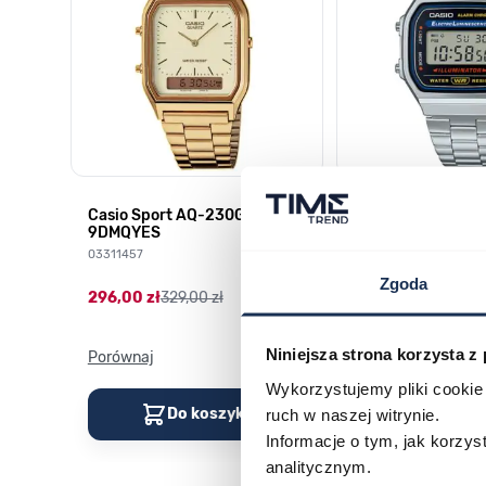
HD-
Casio Sport AQ-230GA-
CASIO Vintage A
9DMQYES
03378805
03311457
179,00 zł
199,00 zł
Zgoda
296,00 zł
329,00 zł
Niniejsza strona korzysta z
Porównaj
Porównaj
Wykorzystujemy pliki cookie 
Do koszyka
Do kos
ruch w naszej witrynie.
Informacje o tym, jak korzy
analitycznym.