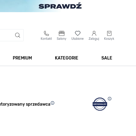
Kontakt
Salony
Ulubione
Zaloguj
Koszyk
PREMIUM
KATEGORIE
SALE
 Biżuteria
Pokaż podmenu dla kategorii Smartwatche
Pokaż podmenu dla kategorii Premium
Pokaż podmenu dla kateg
Pokaż 
utoryzowany sprzedawca