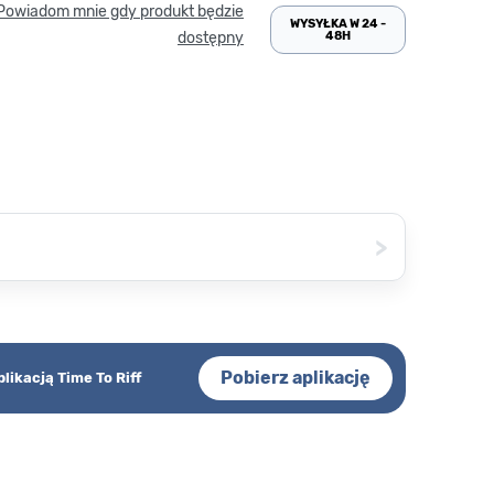
Powiadom mnie gdy produkt będzie
WYSYŁKA W 24 -
48H
dostępny
>
Pobierz aplikację
plikacją Time To Riff