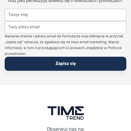
oraz jako pierwszy(a) dowiesz się o nowościach i promocjach.
Twoje imię
Twój adres email
Wpisanie imienia i adresu email do formularza oraz kliknięcie w przycisk
„zapisz się” oznacza, że zgadzasz się na nasz email marketing. Więcej
informacji, w tym o przysługujących Ci prawach, znajdziesz w Polityce
prywatności.
Zapisz się
Stopka Timetrend
Obserwuj nas na: