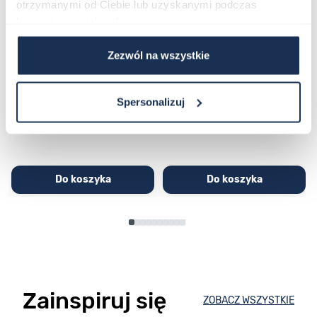
otrzymanymi od Ciebie lub uzyskanymi podczas
korzystania z ich usług.
CASIO Sport AE-1200WHD-
Casio Sport AQ-230GA-
Zezwól na wszystkie
1AVEF
9DMQYES
03362600
03311457
Spersonalizuj
251,00 zł
279,00 zł
296,00 zł
329,00 zł
Do koszyka
Do koszyka
Zainspiruj się
ZOBACZ WSZYSTKIE