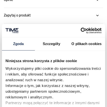
Zapytaj o produkt
Płatność i dostawa
Zgoda
Szczegóły
O plikach cookies
Najczęściej kupowane
Niniejsza strona korzysta z plików cookie
Wykorzystujemy pliki cookie do spersonalizowania treści
Poruszanie się po elementach karuzeli jest możliwe za pomocą klawis
Naciśnij, aby pominąć karuzelę
Naciśnij, aby przejść do nawigacji karuzeli
i reklam, aby oferować funkcje społecznościowe i
analizować ruch w naszej witrynie.
Informacje o tym, jak korzystasz z naszej witryny,
udostępniamy partnerom społecznościowym,
reklamowym i analitycznym.
Partnerzy mogą połączyć te informacje z innymi danymi