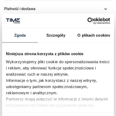
Płatność i dostawa
Najczęściej kupowane
Zgoda
Szczegóły
O plikach cookies
Niniejsza strona korzysta z plików cookie
Poruszanie się po elementach karuzeli jest możliwe za pomocą klawis
Naciśnij, aby pominąć karuzelę
Naciśnij, aby przejść do nawigacji karuzeli
Wykorzystujemy pliki cookie do spersonalizowania treści
i reklam, aby oferować funkcje społecznościowe i
analizować ruch w naszej witrynie.
Informacje o tym, jak korzystasz z naszej witryny,
udostępniamy partnerom społecznościowym,
reklamowym i analitycznym.
Partnerzy mogą połączyć te informacje z innymi danymi
otrzymanymi od Ciebie lub uzyskanymi podczas
CASIO Sport AE-1200WHD-
Casio Sport AQ-230GA-
korzystania z ich usług.
1AVEF
9DMQYES