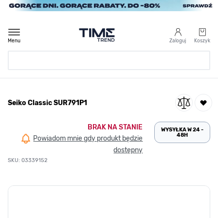
Przejdź do treści
Menu
Zaloguj
Koszyk
Strona Główna
Seiko Classic SUR791P1
/
Seiko Classic SUR791P1
BRAK NA STANIE
WYSYŁKA W 24 -
48H
Powiadom mnie gdy produkt będzie
dostępny
SKU: 03339152