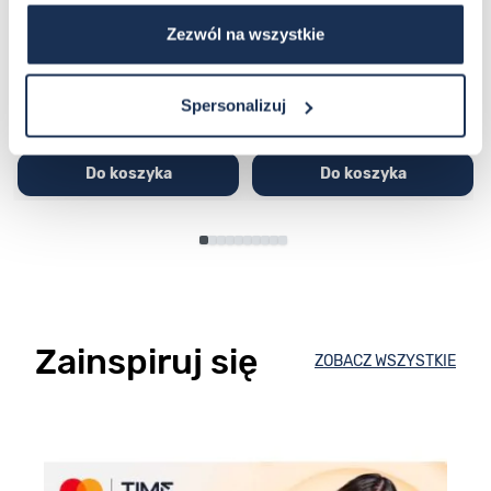
03362600
03311457
Zezwól na wszystkie
251,00 zł
279,00 zł
296,00 zł
329,00 zł
Spersonalizuj
Do koszyka
Do koszyka
Zainspiruj się
ZOBACZ WSZYSTKIE