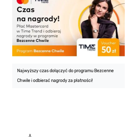
E
m
Najwyższy czas dołączyć do programu Bezcenne
Chwile i odbierać nagrody za płatności!