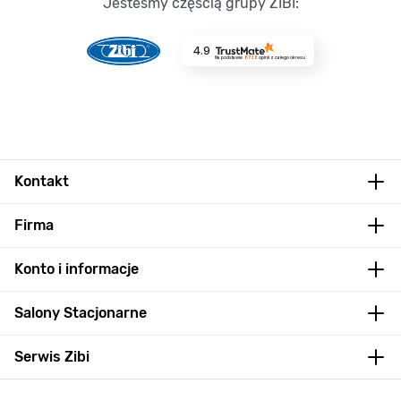
Jesteśmy częścią grupy ZIBI:
4.9
Na podstawie
8736
opinii
z całego okresu
Kontakt
Firma
Konto i informacje
Salony Stacjonarne
Serwis Zibi