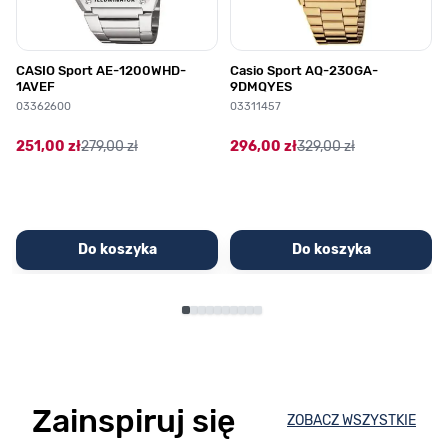
CASIO Sport AE-1200WHD-
Casio Sport AQ-230GA-
1AVEF
9DMQYES
03362600
03311457
251,00 zł
279,00 zł
296,00 zł
329,00 zł
Do koszyka
Do koszyka
Zainspiruj się
ZOBACZ WSZYSTKIE