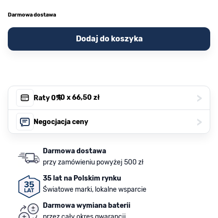
Darmowa dostawa
Dodaj do koszyka
>
, 10 x
66,50 zł
Raty 0%
>
Negocjacja ceny
Darmowa dostawa
przy zamówieniu powyżej 500 zł
35 lat na Polskim rynku
Światowe marki, lokalne wsparcie
Darmowa wymiana baterii
przez cały okres gwarancji