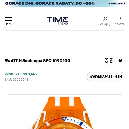
Przejdź do treści
Menu
Zaloguj
Koszyk
Strona Główna
SWATCH Scubaqua SSCU09O100
/
SWATCH Scubaqua SSCU09O100
PRODUKT DOSTĘPNY
WYSYŁKA W 24 - 48H
SKU: 05352041