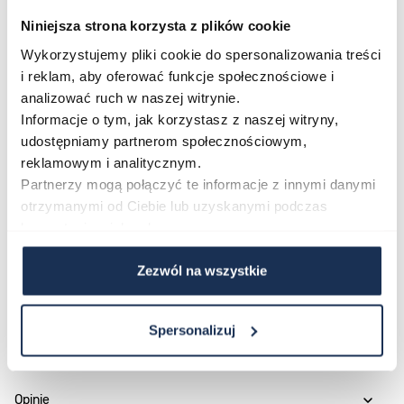
każdego, kto ceni kreatywną ekspresję w codziennym
Niniejsza strona korzysta z plików cookie
wyglądzie. Sportowy charakter zegarka dobrze
komponuje się ze swobodnymi strojami, ale równie
Wykorzystujemy pliki cookie do spersonalizowania treści
i reklam, aby oferować funkcje społecznościowe i
dobrze ożywia prostsze, jednolite zestawy.
analizować ruch w naszej witrynie.
Połączenie stylu i funkcjonalności
Informacje o tym, jak korzystasz z naszej witryny,
Swatch Scubaqua SSCU09O100 udowadnia, że
udostępniamy partnerom społecznościowym,
zegarek może być jednocześnie sprawnym
reklamowym i analitycznym.
towarzyszem aktywności i wyrazistym elementem
Partnerzy mogą połączyć te informacje z innymi danymi
stylu. Jeśli szukasz modelu, który zwraca uwagę
otrzymanymi od Ciebie lub uzyskanymi podczas
korzystania z ich usług.
kolorem i charakterem, ten pomarańczowy model z
kolekcji Scubaqua jest gotowy trafić na Twój
Zezwól na wszystkie
nadgarstek.
Spersonalizuj
Parametry
Opinie