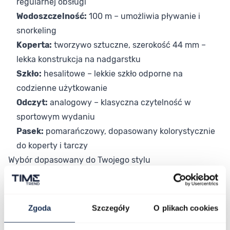
regularnej obsługi
Wodoszczelność:
100 m – umożliwia pływanie i
snorkeling
Koperta:
tworzywo sztuczne, szerokość 44 mm –
lekka konstrukcja na nadgarstku
Szkło:
hesalitowe – lekkie szkło odporne na
codzienne użytkowanie
Odczyt:
analogowy – klasyczna czytelność w
sportowym wydaniu
Pasek:
pomarańczowy, dopasowany kolorystycznie
do koperty i tarczy
Wybór dopasowany do Twojego stylu
Pomarańczowy Swatch Scubaqua SSCU09O100 to
propozycja dla osób, które lubią wyrażać się przez
kolory i nie obawiają się mocnych akcentów w
Zgoda
Szczegóły
O plikach cookies
stylizacji. Model unisex sprawdzi się na nadgarstku