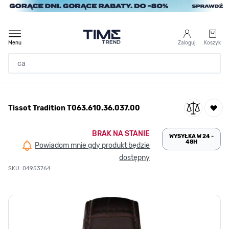
Przejdź do treści
Menu
Zaloguj
Koszyk
Strona Główna
Tissot Tradition T063.610.36.037.00
/
Tissot Tradition T063.610.36.037.00
BRAK NA STANIE
WYSYŁKA W 24 -
48H
Powiadom mnie gdy produkt będzie
dostępny
SKU: 04953764