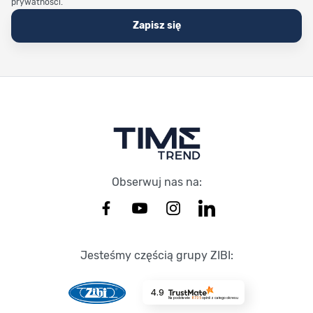
prywatności.
Zapisz się
Stopka Timetrend
Obserwuj nas na:
Jesteśmy częścią grupy ZIBI:
4.9
Na podstawie
8735
opinii
z całego okresu