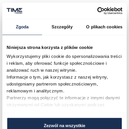
baterii. Ta praktyczna i pomocna funkcja sprawi, że
właściciel zegarka nie zostanie nagle zaskoczony
zatrzymaniem jego pracy.
Zgoda
Szczegóły
O plikach cookies
W sklepie Time Trend można znaleźć szeroką gamę
różnorodnych zegarków z bogatej kolekcji Tissot
Niniejsza strona korzysta z plików cookie
Tradition i z łatwością dobrać model o idealnych
Wykorzystujemy pliki cookie do spersonalizowania treści
właściwościach i kolorystyce.
i reklam, aby oferować funkcje społecznościowe i
analizować ruch w naszej witrynie.
Informacje o tym, jak korzystasz z naszej witryny,
udostępniamy partnerom społecznościowym,
reklamowym i analitycznym.
Partnerzy mogą połączyć te informacje z innymi danymi
otrzymanymi od Ciebie lub uzyskanymi podczas
korzystania z ich usług.
Zezwól na wszystkie