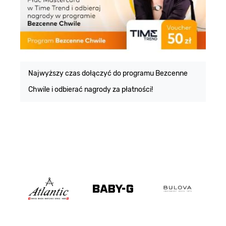
E
m
Najwyższy czas dołączyć do programu Bezcenne
Chwile i odbierać nagrody za płatności!