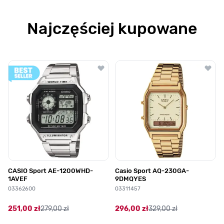
Najczęściej kupowane
Poruszanie się po elementach karuzeli jest możliwe za pomocą klawis
Naciśnij, aby pominąć karuzelę
Naciśnij, aby przejść do nawigacji karuzeli
CASIO Sport AE-1200WHD-
Casio Sport AQ-230GA-
1AVEF
9DMQYES
03362600
03311457
251,00 zł
279,00 zł
296,00 zł
329,00 zł