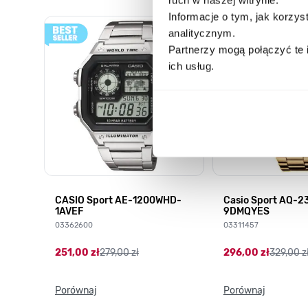
Informacje o tym, jak korzy
Poruszanie się po elementach karuzeli jest możliwe za pomocą k
Naciśnij, aby pominąć karuzelę
Naciśnij, aby przejść do nawigacji karuzeli
analitycznym.
Partnerzy mogą połączyć te 
ich usług.
CASIO Sport AE-1200WHD-
Casio Sport AQ-
1AVEF
9DMQYES
03362600
03311457
251,00 zł
279,00 zł
296,00 zł
329,00 z
Porównaj
Porównaj