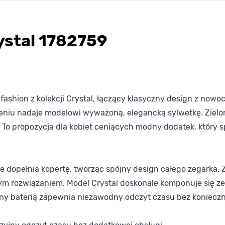
stal 1782759
 fashion z kolekcji Crystal, łączący klasyczny design z n
niu nadaje modelowi wyważoną, elegancką sylwetkę. Zielon
. To propozycja dla kobiet ceniących modny dodatek, który s
ie dopełnia kopertę, tworząc spójny design całego zegarka. 
ym rozwiązaniem. Model Crystal doskonale komponuje się ze
lany baterią zapewnia niezawodny odczyt czasu bez konieczn