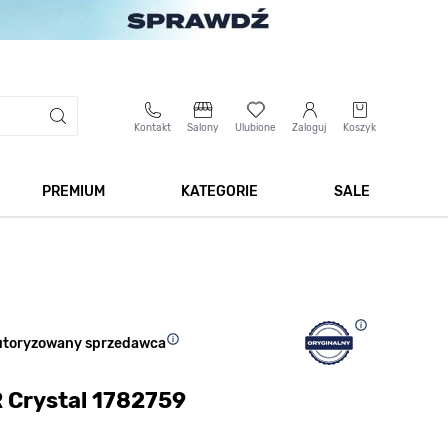
Kontakt
Salony
Ulubione
Zaloguj
Koszyk
PREMIUM
KATEGORIE
SALE
 Biżuteria
Pokaż podmenu dla kategorii Smartwatche
Pokaż podmenu dla kategorii Premium
Pokaż podmenu dla kateg
Pokaż 
utoryzowany sprzedawca
 Crystal 1782759