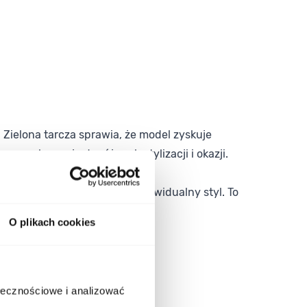
 Zielona tarcza sprawia, że model zyskuje
egarek pasuje do różnych stylizacji i okazji.
ycznym, który nadaje mu indywidualny styl. To
O plikach cookies
ołecznościowe i analizować