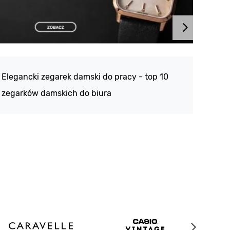
Atlan
188 -
Elegancki zegarek damski do pracy - top 10
kolek
zegarków damskich do biura