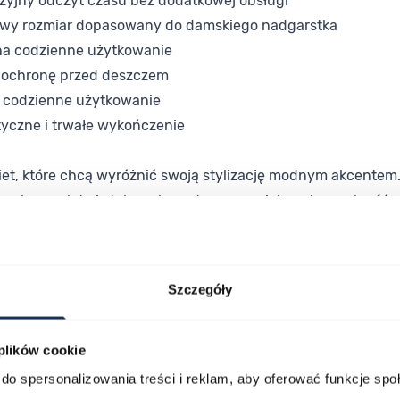
zyjny odczyt czasu bez dodatkowej obsługi
owy rozmiar dopasowany do damskiego nadgarstka
na codzienne użytkowanie
i ochronę przed deszczem
a codzienne użytkowanie
etyczne i trwałe wykończenie
biet, które chcą wyróżnić swoją stylizację modnym akcentem.
na bransoleta i stalowa koperta zapewniają uniwersalność – z
elegancję amerykańskiej marki z wyraźnym akcentem koloryst
 – każdego dnia.
Szczegóły
 plików cookie
do spersonalizowania treści i reklam, aby oferować funkcje sp