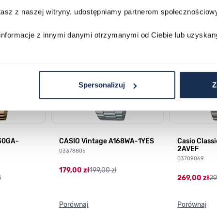
stasz z naszej witryny, udostępniamy partnerom społecznościo
lawisza tabulacji. Możesz pominąć karuzelę lub przejść bezpośrednio d
informacje z innymi danymi otrzymanymi od Ciebie lub uzyskan
Spersonalizuj
Z
230GA-
CASIO Vintage A168WA-1YES
Casio Class
2AVEF
03378805
03709069
179,00 zł
199,00 zł
ł
269,00 zł
29
Porównaj
Porównaj