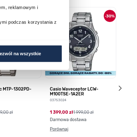
wym, reklamowym i
o nawigacji karuzeli za pomocą linka pomijającego.
ymi podczas korzystania z
ezwól na wszystkie
ic MTP-1302PD-
Casio Waveceptor LCW-
Q&Q S
M100TSE-1A2ER
035158
03753024
89,00
9,00 zł
1 399,00 zł
1 999,00 zł
Darmowa dostawa
Porównaj
Porów