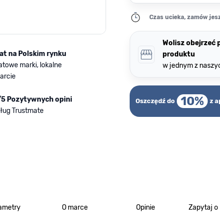
Czas ucieka, zamów jesz
Wolisz obejrzeć
lat na Polskim rynku
produktu
atowe marki, lokalne
w jednym z naszy
arcie
10%
/5 Pozytywnych opini
Oszczędź do
z a
ług Trustmate
ametry
O marce
Opinie
Zapytaj o