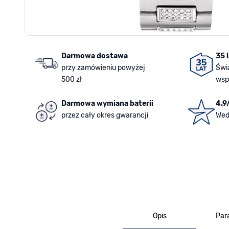
Darmowa dostawa
35 
przy zamówieniu powyżej
Świ
500 zł
wsp
Darmowa wymiana baterii
4.9
przez cały okres gwarancji
Wed
Opis
Par