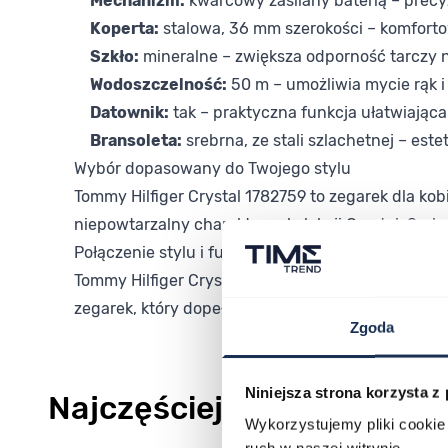
Mechanizm:
kwarcowy zasilany baterią – precy
Koperta:
stalowa, 36 mm szerokości – komfort
Szkło:
mineralne – zwiększa odporność tarczy 
Wodoszczelność:
50 m – umożliwia mycie rąk 
Datownik:
tak – praktyczna funkcja ułatwiając
Bransoleta:
srebrna, ze stali szlachetnej – est
Wybór dopasowany do Twojego stylu
Tommy Hilfiger Crystal 1782759 to zegarek dla ko
niepowtarzalny charakter w kolekcji Crystal. Srebr
Połączenie stylu i funkcjonalności
Tommy Hilfiger Crystal 1782759 łączy klasyczną 
zegarek, który dopełni strój i doda mu charakteru
Zgoda
Niniejsza strona korzysta z
Najczęściej kupowane
Wykorzystujemy pliki cookie 
ruch w naszej witrynie.