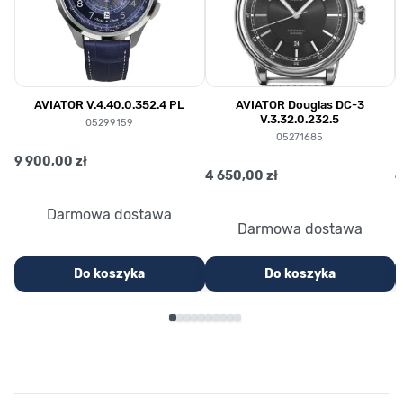
AVIATOR V.4.40.0.352.4 PL
AVIATOR Douglas DC-3
V.3.32.0.232.5
05299159
05271685
9 900,00 zł
4 650,00 zł
4
Darmowa dostawa
Darmowa dostawa
Do koszyka
Do koszyka