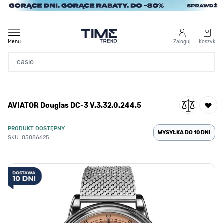
Przejdź do treści
Menu
Zaloguj
Koszyk
Strona Główna
AVIATOR Douglas DC-3 V.3.32.0.244.5
/
AVIATOR Douglas DC-3 V.3.32.0.244.5
PRODUKT DOSTĘPNY
WYSYŁKA DO 10 DNI
SKU: 05086625