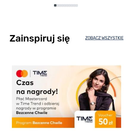
Zainspiruj się
ZOBACZ WSZYSTKIE
E