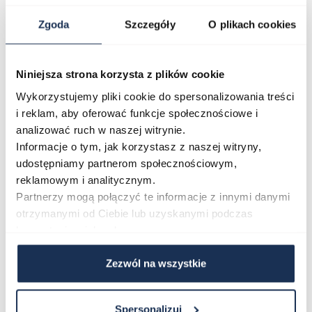
Zgoda
Szczegóły
O plikach cookies
Tarcza i Bransoleta
Aby dodatkowo podnieść luksusowy status zegarka,
przy projekcie tarczy męskiego zegarka lotniczego
Niniejsza strona korzysta z plików cookie
Aviator Douglas V.3.32.0.244.5 zdecydowano się na
Wykorzystujemy pliki cookie do spersonalizowania treści
wykorzystanie barwy złota. Na takim tle doskonale
i reklam, aby oferować funkcje społecznościowe i
prezentuje się szlif słoneczny, którego czarne linie
analizować ruch w naszej witrynie.
estetycznie kreślą układ cyferblatu. Czarno-białe
Informacje o tym, jak korzystasz z naszej witryny,
wskazówki zegarka wskazują proste indeksy
udostępniamy partnerom społecznościowym,
zaznaczone na podziałce minutowej. Obydwa elementy
reklamowym i analitycznym.
pokryto świecącą w ciemności powłoką
Partnerzy mogą połączyć te informacje z innymi danymi
luminescencyjną SuperLuminova. Nad indeksem
otrzymanymi od Ciebie lub uzyskanymi podczas
godziny 6 widnieje okienko datownika, z którego
korzystania z ich usług.
odczytasz bieżący dzień miesiąca.
Doskonałą decyzją producenta było zaprezentowanie
Zezwól na wszystkie
męskiego zegarka Aviator Douglas V.3.32.0.244.5 na
eleganckiej, stalowej bransolecie, którego srebrna
barwa kontrastuje z ciepłymi kolorami tarczy. Materiał z
Spersonalizuj