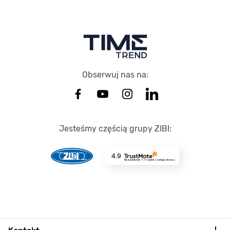
Stopka Timetrend
Obserwuj nas na:
Jesteśmy częścią grupy ZIBI:
4.9
Na podstawie
8715
opinii
z całego okresu