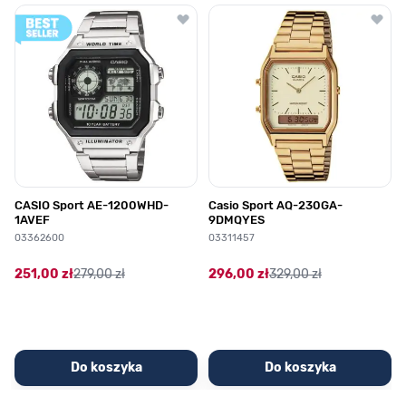
Poruszanie się po elementach karuzeli jest możliwe za pomocą klawis
Naciśnij, aby pominąć karuzelę
Naciśnij, aby przejść do nawigacji karuzeli
CASIO Sport AE-1200WHD-
Casio Sport AQ-230GA-
1AVEF
9DMQYES
03362600
03311457
251,00 zł
279,00 zł
296,00 zł
329,00 zł
Do koszyka
Do koszyka