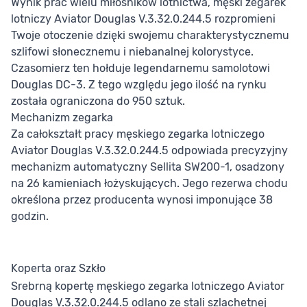
Wynik prac wielu miłośników lotnictwa, męski zegarek
lotniczy Aviator Douglas V.3.32.0.244.5 rozpromieni
Twoje otoczenie dzięki swojemu charakterystycznemu
szlifowi słonecznemu i niebanalnej kolorystyce.
Czasomierz ten hołduje legendarnemu samolotowi
Douglas DC-3. Z tego względu jego ilość na rynku
została ograniczona do 950 sztuk.
Mechanizm zegarka
Za całokształt pracy męskiego zegarka lotniczego
Aviator Douglas V.3.32.0.244.5 odpowiada precyzyjny
mechanizm automatyczny Sellita SW200-1, osadzony
na 26 kamieniach łożyskujących. Jego rezerwa chodu
określona przez producenta wynosi imponujące 38
godzin.
Koperta oraz Szkło
Srebrną kopertę męskiego zegarka lotniczego Aviator
Douglas V.3.32.0.244.5 odlano ze stali szlachetnej