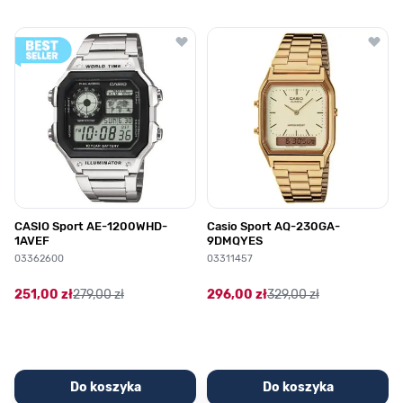
Poruszanie się po elementach karuzeli jest możliwe za pomocą klawis
Naciśnij, aby pominąć karuzelę
Naciśnij, aby przejść do nawigacji karuzeli
CASIO Sport AE-1200WHD-
Casio Sport AQ-230GA-
1AVEF
9DMQYES
03362600
03311457
251,00 zł
279,00 zł
296,00 zł
329,00 zł
Do koszyka
Do koszyka