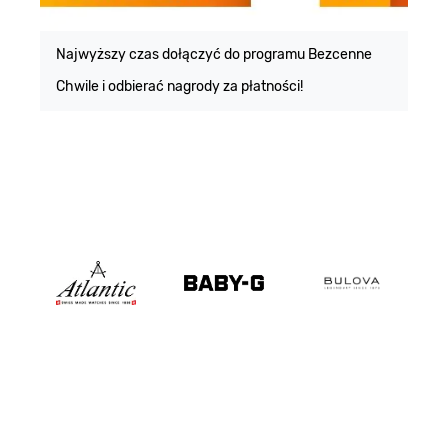
E
m
Najwyższy czas dołączyć do programu Bezcenne
Chwile i odbierać nagrody za płatności!