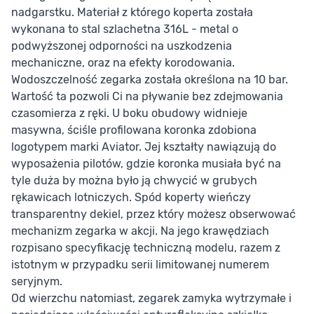
nadgarstku. Materiał z którego koperta została
wykonana to stal szlachetna 316L - metal o
podwyższonej odporności na uszkodzenia
mechaniczne, oraz na efekty korodowania.
Wodoszczelność zegarka została określona na 10 bar.
Wartość ta pozwoli Ci na pływanie bez zdejmowania
czasomierza z ręki. U boku obudowy widnieje
masywna, ściśle profilowana koronka zdobiona
logotypem marki Aviator. Jej kształty nawiązują do
wyposażenia pilotów, gdzie koronka musiała być na
tyle duża by można było ją chwycić w grubych
rękawicach lotniczych. Spód koperty wieńczy
transparentny dekiel, przez który możesz obserwować
mechanizm zegarka w akcji. Na jego krawędziach
rozpisano specyfikację techniczną modelu, razem z
istotnym w przypadku serii limitowanej numerem
seryjnym.
Od wierzchu natomiast, zegarek zamyka wytrzymałe i