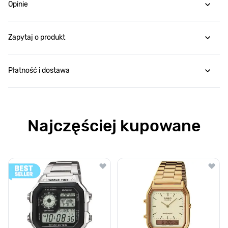
Opinie
Zapytaj o produkt
Płatność i dostawa
Najczęściej kupowane
Poruszanie się po elementach karuzeli jest możliwe za pomocą klawis
Naciśnij, aby pominąć karuzelę
Naciśnij, aby przejść do nawigacji karuzeli