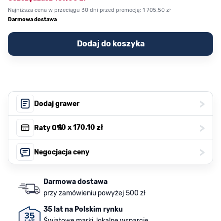
Najniższa cena w przeciągu 30 dni przed promocją:
1 705,50 zł
Darmowa dostawa
Dodaj do koszyka
>
Dodaj grawer
>
, 10 x
170,10 zł
Raty 0%
>
Negocjacja ceny
Darmowa dostawa
przy zamówieniu powyżej 500 zł
35 lat na Polskim rynku
Światowe marki, lokalne wsparcie