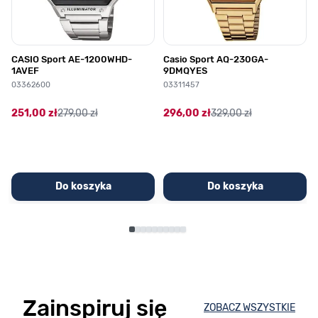
CASIO Sport AE-1200WHD-
Casio Sport AQ-230GA-
1AVEF
9DMQYES
03362600
03311457
251,00 zł
279,00 zł
296,00 zł
329,00 zł
Do koszyka
Do koszyka
Zainspiruj się
ZOBACZ WSZYSTKIE