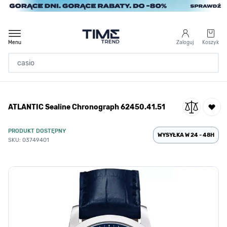
Przejdź do treści
Menu
Zaloguj
Koszyk
Strona Główna
ATLANTIC Sealine Chronograph 62450.41.51
/
ATLANTIC Sealine Chronograph 62450.41.51
PRODUKT DOSTĘPNY
WYSYŁKA W 24 - 48H
SKU: 03749401