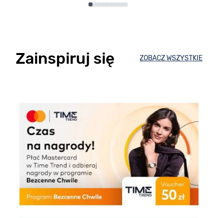
Zainspiruj się
ZOBACZ WSZYSTKIE
E