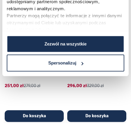
Poruszanie się po elementach karuzeli jest możliwe za pomocą klawis
Naciśnij, aby pominąć karuzelę
Naciśnij, aby przejść do nawigacji karuzeli
udostępniamy partnerom społecznościowym,
reklamowym i analitycznym.
Partnerzy mogą połączyć te informacje z innymi danymi
otrzymanymi od Ciebie lub uzyskanymi podczas
korzystania z ich usług.
Zezwól na wszystkie
Spersonalizuj
CASIO Sport AE-1200WHD-
Casio Sport AQ-230GA-
1AVEF
9DMQYES
03362600
03311457
251,00 zł
279,00 zł
296,00 zł
329,00 zł
Do koszyka
Do koszyka