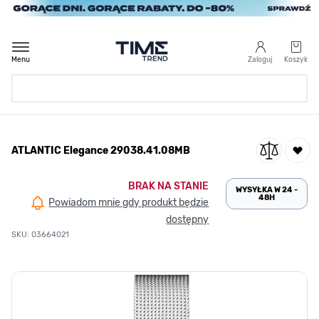
Przejdź do treści
Menu
Zaloguj
Koszyk
Strona Główna
ATLANTIC Elegance 29038.41.08MB
/
ATLANTIC Elegance 29038.41.08MB
BRAK NA STANIE
WYSYŁKA W 24 -
48H
Powiadom mnie gdy produkt będzie
dostępny
SKU: 03664021