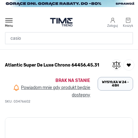
Przejdź do treści
Menu
Zaloguj
Koszyk
Strona Główna
Atlantic Super De Luxe Chrono 64456.45.31
/
Atlantic Super De Luxe Chrono 64456.45.31
BRAK NA STANIE
WYSYŁKA W 24 -
48H
Powiadom mnie gdy produkt będzie
dostępny
SKU: 03476602