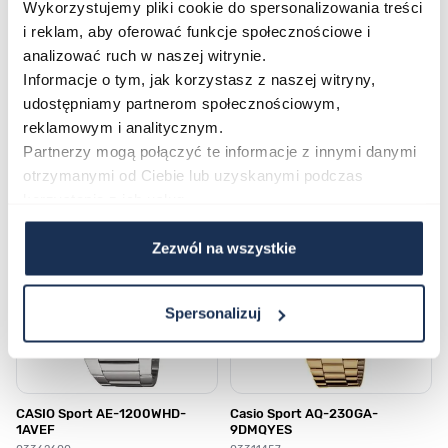
Wykorzystujemy pliki cookie do spersonalizowania treści
Płatność i dostawa
i reklam, aby oferować funkcje społecznościowe i
analizować ruch w naszej witrynie.
Informacje o tym, jak korzystasz z naszej witryny,
udostępniamy partnerom społecznościowym,
Najczęściej kupowane
reklamowym i analitycznym.
Partnerzy mogą połączyć te informacje z innymi danymi
otrzymanymi od Ciebie lub uzyskanymi podczas
Poruszanie się po elementach karuzeli jest możliwe za pomocą klawis
Naciśnij, aby pominąć karuzelę
Naciśnij, aby przejść do nawigacji karuzeli
korzystania z ich usług.
Zezwól na wszystkie
Spersonalizuj
CASIO Sport AE-1200WHD-
Casio Sport AQ-230GA-
1AVEF
9DMQYES