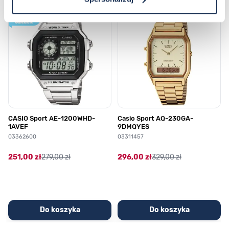
Poruszanie się po elementach karuzeli jest możliwe za pomocą klawis
Naciśnij, aby pominąć karuzelę
Naciśnij, aby przejść do nawigacji karuzeli
CASIO Sport AE-1200WHD-
Casio Sport AQ-230GA-
1AVEF
9DMQYES
03362600
03311457
251,00 zł
279,00 zł
296,00 zł
329,00 zł
Do koszyka
Do koszyka