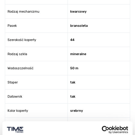
Rodzaj mechanizmu
kwarcowy
Pasek
bransoleta
Szerokość koperty
44
Rodzaj szkła
mineralne
Wodoszczelność
50 m
Stoper
tak
Datownik
tak
Kolor koperty
srebrny
Kolor tarczy
czarny