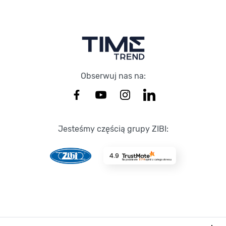
Stopka Timetrend
Obserwuj nas na:
Jesteśmy częścią grupy ZIBI:
4.9
Na podstawie
8714
opinii
z całego okresu