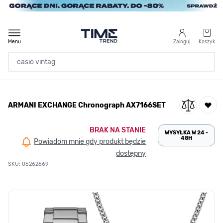
Przejdź do treści
Menu
Zaloguj
Koszyk
Strona Główna
ARMANI EXCHANGE Chronograph AX7166SET
/
ARMANI EXCHANGE Chronograph AX7166SET
BRAK NA STANIE
WYSYŁKA W 24 -
48H
Powiadom mnie gdy produkt będzie
dostępny
SKU: 05262669