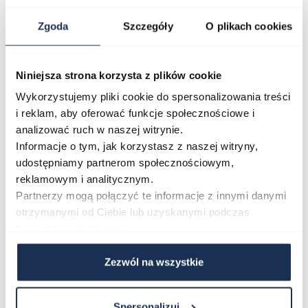
Kolor paska/bransolety
srebrny
Zgoda
Szczegóły
O plikach cookies
Kod producenta
AX7166SET
Niniejsza strona korzysta z plików cookie
Wykorzystujemy pliki cookie do spersonalizowania treści
Opinie
i reklam, aby oferować funkcje społecznościowe i
analizować ruch w naszej witrynie.
Informacje o tym, jak korzystasz z naszej witryny,
Zapytaj o produkt
udostępniamy partnerom społecznościowym,
reklamowym i analitycznym.
Partnerzy mogą połączyć te informacje z innymi danymi
Płatność i dostawa
otrzymanymi od Ciebie lub uzyskanymi podczas
korzystania z ich usług.
Zezwól na wszystkie
Najczęściej kupowane
Spersonalizuj