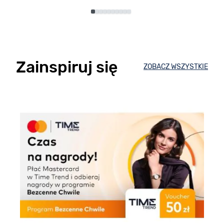
Zainspiruj się
ZOBACZ WSZYSTKIE
E