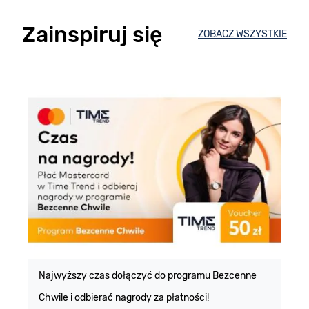
Zainspiruj się
ZOBACZ WSZYSTKIE
E
m
Najwyższy czas dołączyć do programu Bezcenne
Chwile i odbierać nagrody za płatności!