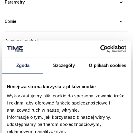
Parametry
Opinie
Zapytaj o produkt
Płatność i dostawa
Zgoda
Szczegóły
O plikach cookies
Niniejsza strona korzysta z plików cookie
Najczęściej kupowane
Wykorzystujemy pliki cookie do spersonalizowania treści
i reklam, aby oferować funkcje społecznościowe i
analizować ruch w naszej witrynie.
Poruszanie się po elementach karuzeli jest możliwe za pomocą klawis
Naciśnij, aby pominąć karuzelę
Naciśnij, aby przejść do nawigacji karuzeli
Informacje o tym, jak korzystasz z naszej witryny,
udostępniamy partnerom społecznościowym,
reklamowym i analitycznym.