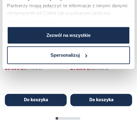
Partnerzy mogą połączyć te informacje z innymi danymi
otrzymanymi od Ciebie lub uzyskanymi podczas
korzystania z ich usług.
Zezwól na wszystkie
CASIO Sport AE-1200WHD-
Casio Sport AQ-230GA-
1AVEF
9DMQYES
Spersonalizuj
03362600
03311457
251,00 zł
279,00 zł
296,00 zł
329,00 zł
Do koszyka
Do koszyka