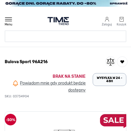
Przejdź do treści
Menu
Zaloguj
Koszyk
Strona Główna
Bulova Sport 96A216
/
Bulova Sport 96A216
BRAK NA STANIE
WYSYŁKA W 24 -
48H
Powiadom mnie gdy produkt będzie
dostępny
SKU: 03734904