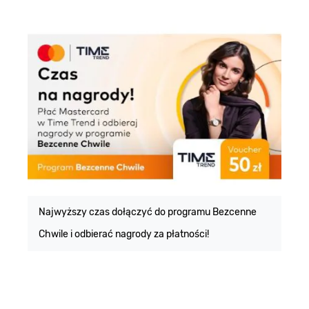
E
m
Najwyższy czas dołączyć do programu Bezcenne
Chwile i odbierać nagrody za płatności!