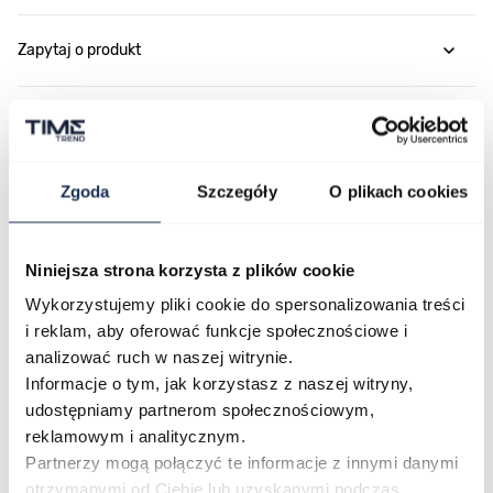
Zapytaj o produkt
Płatność i dostawa
Zgoda
Szczegóły
O plikach cookies
Najczęściej kupowane
Niniejsza strona korzysta z plików cookie
Wykorzystujemy pliki cookie do spersonalizowania treści
Poruszanie się po elementach karuzeli jest możliwe za pomocą klawis
Naciśnij, aby pominąć karuzelę
Naciśnij, aby przejść do nawigacji karuzeli
i reklam, aby oferować funkcje społecznościowe i
analizować ruch w naszej witrynie.
Informacje o tym, jak korzystasz z naszej witryny,
udostępniamy partnerom społecznościowym,
reklamowym i analitycznym.
Partnerzy mogą połączyć te informacje z innymi danymi
otrzymanymi od Ciebie lub uzyskanymi podczas