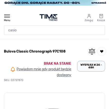
Przejdź do treści
Menu
Zaloguj
Koszyk
Strona Główna
Bulova Classic Chronograph 97C108
/
Bulova Classic Chronograph 97C108
BRAK NA STANIE
WYSYŁKA W 24 -
48H
Powiadom mnie gdy produkt będzie
dostępny
SKU: 03727870