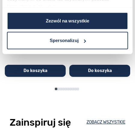
korzystania z ich usług.
CASIO Sport AE-1200WHD-
Casio Sport AQ-230GA-
Zezwól na wszystkie
1AVEF
9DMQYES
03362600
03311457
251,00 zł
279,00 zł
296,00 zł
329,00 zł
Spersonalizuj
Do koszyka
Do koszyka
Zainspiruj się
ZOBACZ WSZYSTKIE