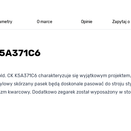
ametry
O marce
Opinie
Zapytaj o
K5A371C6
old. CK K5A371C6 charakteryzuje się wyjątkowym projektem,
tylowy skórzany pasek będą doskonale pasować do stroju sty
zm kwarcowy. Dodatkowo zegarek został wyposażony w stop