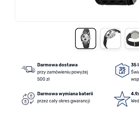
View larger image
View larger i
V
Darmowa dostawa
35 
przy zamówieniu powyżej
Świ
500 zł
wsp
Darmowa wymiana baterii
4.9
przez cały okres gwarancji
Wed