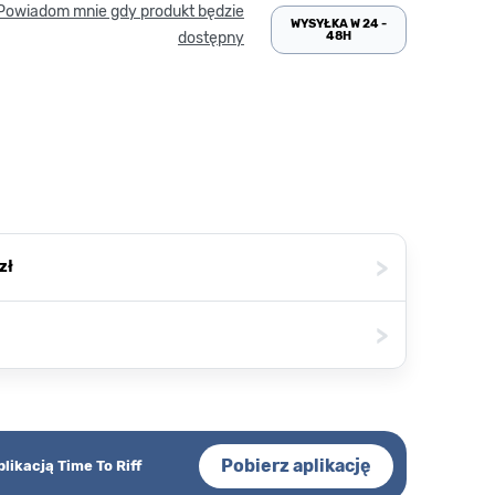
Powiadom mnie gdy produkt będzie
WYSYŁKA W 24 -
48H
dostępny
>
zł
>
Pobierz aplikację
plikacją Time To Riff