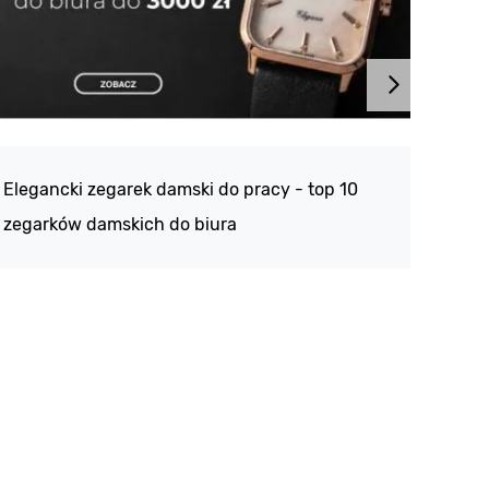
Atlan
188 -
Elegancki zegarek damski do pracy - top 10
kolek
zegarków damskich do biura