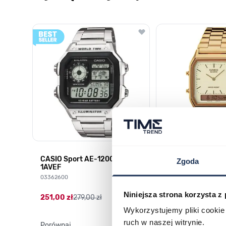
Poruszanie się po elementach karuzeli jest możliwe za pomocą k
Naciśnij, aby pominąć karuzelę
Naciśnij, aby przejść do nawigacji karuzeli
CASIO Sport AE-1200WHD-
Casio Sport AQ-
Zgoda
1AVEF
9DMQYES
03362600
03311457
Niniejsza strona korzysta z
251,00 zł
279,00 zł
296,00 zł
329,00 z
Wykorzystujemy pliki cookie 
ruch w naszej witrynie.
Porównaj
Porównaj