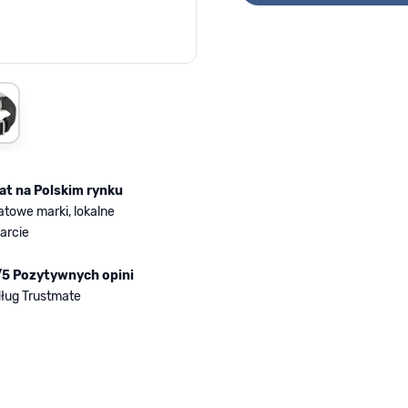
mage
iew larger image
lat na Polskim rynku
atowe marki, lokalne
arcie
/5 Pozytywnych opini
ług Trustmate