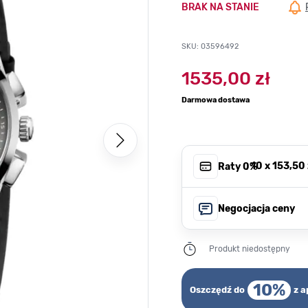
BRAK NA STANIE
SKU: 03596492
1535,00 zł
Darmowa dostawa
, 10 x
153,50 
Raty 0%
Negocjacja ceny
Produkt niedostępny
10%
Oszczędź do
z a