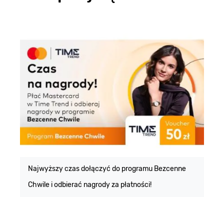
E
m
Najwyższy czas dołączyć do programu Bezcenne
Chwile i odbierać nagrody za płatności!