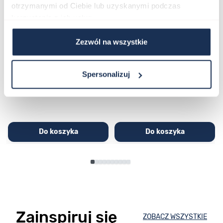
otrzymanymi od Ciebie lub uzyskanymi podczas
korzystania z ich usług.
Zezwól na wszystkie
CASIO Sport AE-1200WHD-
Casio Sport AQ-230GA-
1AVEF
9DMQYES
03362600
03311457
Spersonalizuj
251,00 zł
279,00 zł
296,00 zł
329,00 zł
Do koszyka
Do koszyka
Zainspiruj się
ZOBACZ WSZYSTKIE