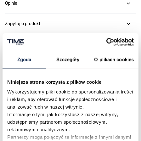
Opinie
Zapytaj o produkt
Płatność i dostawa
Zgoda
Szczegóły
O plikach cookies
Najczęściej kupowane
Niniejsza strona korzysta z plików cookie
Wykorzystujemy pliki cookie do spersonalizowania treści
i reklam, aby oferować funkcje społecznościowe i
Poruszanie się po elementach karuzeli jest możliwe za pomocą klawis
Naciśnij, aby pominąć karuzelę
Naciśnij, aby przejść do nawigacji karuzeli
analizować ruch w naszej witrynie.
Informacje o tym, jak korzystasz z naszej witryny,
udostępniamy partnerom społecznościowym,
reklamowym i analitycznym.
Partnerzy mogą połączyć te informacje z innymi danymi