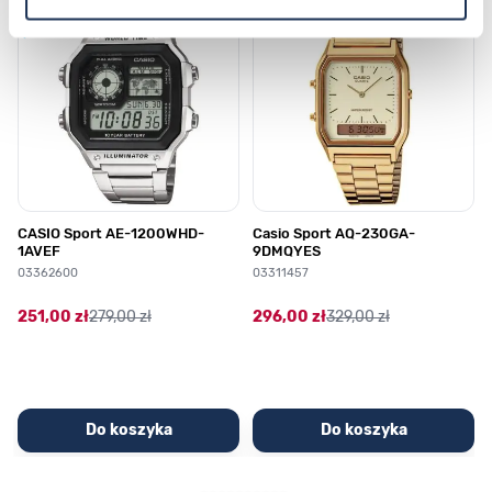
CASIO Sport AE-1200WHD-
Casio Sport AQ-230GA-
1AVEF
9DMQYES
03362600
03311457
251,00 zł
279,00 zł
296,00 zł
329,00 zł
Do koszyka
Do koszyka