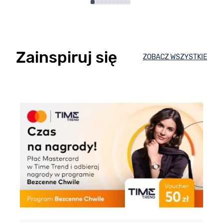
Zainspiruj się
ZOBACZ WSZYSTKIE
E