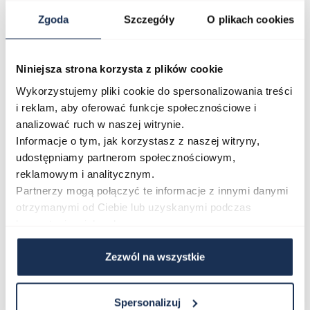
Zgoda
Szczegóły
O plikach cookies
O marce
Niniejsza strona korzysta z plików cookie
Wykorzystujemy pliki cookie do spersonalizowania treści
Opinie
i reklam, aby oferować funkcje społecznościowe i
analizować ruch w naszej witrynie.
Informacje o tym, jak korzystasz z naszej witryny,
Zapytaj o produkt
udostępniamy partnerom społecznościowym,
reklamowym i analitycznym.
Płatność i dostawa
Partnerzy mogą połączyć te informacje z innymi danymi
otrzymanymi od Ciebie lub uzyskanymi podczas
korzystania z ich usług.
Najczęściej kupowane
Zezwól na wszystkie
Spersonalizuj
Poruszanie się po elementach karuzeli jest możliwe za pomocą klawis
Naciśnij, aby pominąć karuzelę
Naciśnij, aby przejść do nawigacji karuzeli