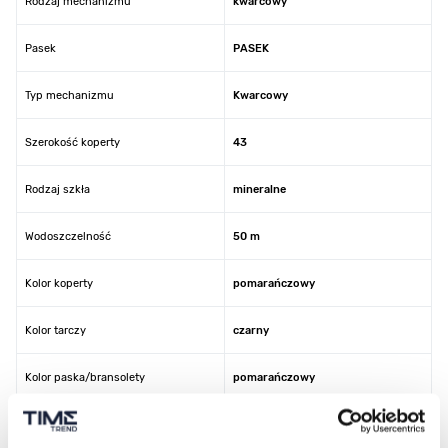
Rodzaj mechanizmu
kwarcowy
Pasek
PASEK
Typ mechanizmu
Kwarcowy
Szerokość koperty
43
Rodzaj szkła
mineralne
Wodoszczelność
50 m
Kolor koperty
pomarańczowy
Kolor tarczy
czarny
Kolor paska/bransolety
pomarańczowy
Kod producenta
K5643/2