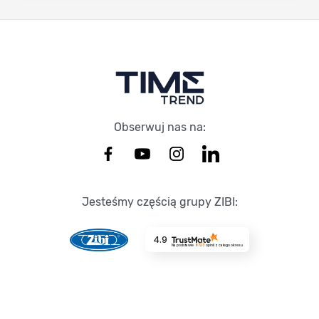
Stopka Timetrend
Obserwuj nas na:
Jesteśmy częścią grupy ZIBI:
4.9
Na podstawie
8723
opinii
z całego okresu