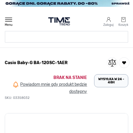
Przejdź do treści
Menu
Zaloguj
Koszyk
Strona Główna
Casio Baby-G BA-120SC-1AER
/
Casio Baby-G BA-120SC-1AER
BRAK NA STANIE
WYSYŁKA W 24 -
48H
Powiadom mnie gdy produkt będzie
dostępny
SKU: 03358032