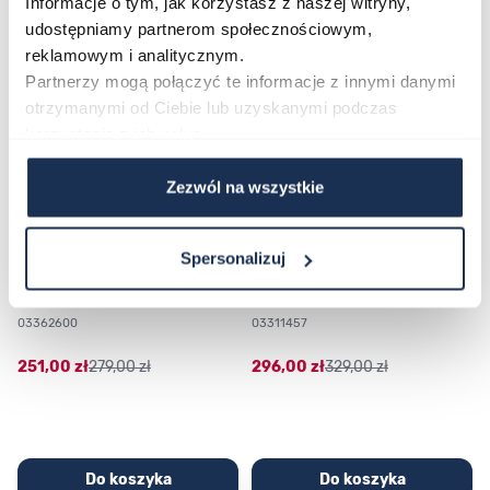
Informacje o tym, jak korzystasz z naszej witryny,
udostępniamy partnerom społecznościowym,
Poruszanie się po elementach karuzeli jest możliwe za pomocą klawis
Naciśnij, aby pominąć karuzelę
Naciśnij, aby przejść do nawigacji karuzeli
reklamowym i analitycznym.
Partnerzy mogą połączyć te informacje z innymi danymi
otrzymanymi od Ciebie lub uzyskanymi podczas
korzystania z ich usług.
Zezwól na wszystkie
Spersonalizuj
CASIO Sport AE-1200WHD-
Casio Sport AQ-230GA-
1AVEF
9DMQYES
03362600
03311457
251,00 zł
279,00 zł
296,00 zł
329,00 zł
Do koszyka
Do koszyka