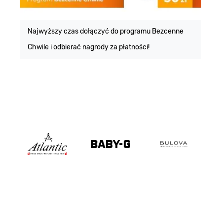
E
m
Najwyższy czas dołączyć do programu Bezcenne
Chwile i odbierać nagrody za płatności!