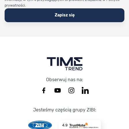
prywatności.
Zapisz się
Stopka Timetrend
Obserwuj nas na:
Jesteśmy częścią grupy ZIBI:
4.9
Na podstawie
8737
opinii
z całego okresu