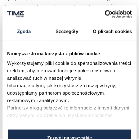
licznych i użytecznych danych i funkcji. Całość
przykrywa wzmocnione i trwałe szkło mineralne. Klasa
wodoszczelności 100M pozwala na swobodne
Zgoda
Szczegóły
O plikach cookies
pływanie.
Parametry
Niniejsza strona korzysta z plików cookie
Wykorzystujemy pliki cookie do spersonalizowania treści
O marce
i reklam, aby oferować funkcje społecznościowe i
analizować ruch w naszej witrynie.
Informacje o tym, jak korzystasz z naszej witryny,
Opinie
udostępniamy partnerom społecznościowym,
reklamowym i analitycznym.
Partnerzy mogą połączyć te informacje z innymi danymi
Zapytaj o produkt
otrzymanymi od Ciebie lub uzyskanymi podczas
korzystania z ich usług.
Płatność i dostawa
Zezwól na wszystkie