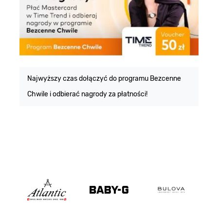
E
m
Najwyższy czas dołączyć do programu Bezcenne
Chwile i odbierać nagrody za płatności!