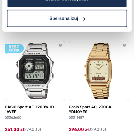
Spersonalizuj
Najczęściej kupowane
Poruszanie się po elementach karuzeli jest możliwe za pomocą klawis
Naciśnij, aby pominąć karuzelę
Naciśnij, aby przejść do nawigacji karuzeli
CASIO Sport AE-1200WHD-
Casio Sport AQ-230GA-
1AVEF
9DMQYES
03362600
03311457
251,00 zł
279,00 zł
296,00 zł
329,00 zł