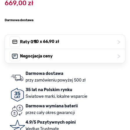
669,00 zł
Darmowa dostawa
>
, 10 x
66,90 zł
Raty 0%
>
Negocjacja ceny
Darmowa dostawa
przy zamówieniu powyżej 500 zł
35 lat na Polskim rynku
Światowe marki, lokalne wsparcie
Darmowa wymiana baterii
przez cały okres gwarancji
4.9/5 Pozytywnych opini
Według Trustmate