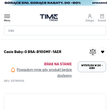
Przejdź do treści
Menu
Zaloguj
Koszyk
Strona Główna
Casio Baby-G BSA-B100MF-1AER
/
Casio Baby-G BSA-B100MF-1AER
BRAK NA STANIE
WYSYŁKA W 24 -
48H
Powiadom mnie gdy produkt będzie
dostępny
SKU: 03745955