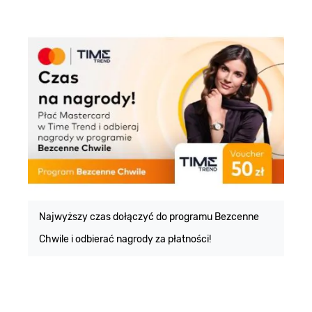
E
m
Najwyższy czas dołączyć do programu Bezcenne
Chwile i odbierać nagrody za płatności!