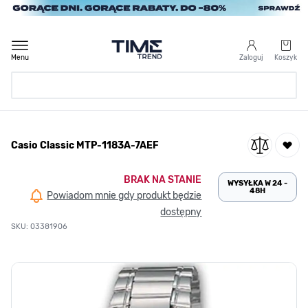
Przejdź do treści
Menu
Zaloguj
Koszyk
Strona Główna
Casio Classic MTP-1183A-7AEF
/
Casio Classic MTP-1183A-7AEF
BRAK NA STANIE
WYSYŁKA W 24 -
48H
Powiadom mnie gdy produkt będzie
dostępny
SKU: 03381906