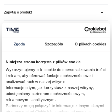
Zapytaj o produkt
Płatność i dostawa
Zgoda
Szczegóły
O plikach cookies
Najczęściej kupowane
Niniejsza strona korzysta z plików cookie
Wykorzystujemy pliki cookie do spersonalizowania treści
Poruszanie się po elementach karuzeli jest możliwe za pomocą klawis
Naciśnij, aby pominąć karuzelę
Naciśnij, aby przejść do nawigacji karuzeli
i reklam, aby oferować funkcje społecznościowe i
analizować ruch w naszej witrynie.
Informacje o tym, jak korzystasz z naszej witryny,
udostępniamy partnerom społecznościowym,
reklamowym i analitycznym.
Partnerzy mogą połączyć te informacje z innymi danymi
otrzymanymi od Ciebie lub uzyskanymi podczas