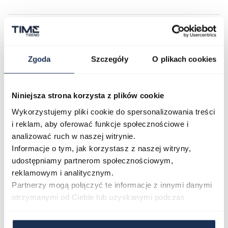
Najczęściej kupowane
Zgoda
Szczegóły
O plikach cookies
Poruszanie się po elementach karuzeli jest możliwe za pomocą klawis
Naciśnij, aby pominąć karuzelę
Naciśnij, aby przejść do nawigacji karuzeli
Niniejsza strona korzysta z plików cookie
Wykorzystujemy pliki cookie do spersonalizowania treści
i reklam, aby oferować funkcje społecznościowe i
analizować ruch w naszej witrynie.
Informacje o tym, jak korzystasz z naszej witryny,
udostępniamy partnerom społecznościowym,
reklamowym i analitycznym.
Partnerzy mogą połączyć te informacje z innymi danymi
otrzymanymi od Ciebie lub uzyskanymi podczas
CASIO Sport AE-1200WHD-
Casio Sport AQ-230GA-
1AVEF
9DMQYES
korzystania z ich usług.
03362600
03311457