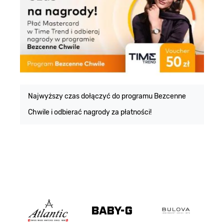
E
m
Najwyższy czas dołączyć do programu Bezcenne
Chwile i odbierać nagrody za płatności!