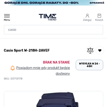
Przejdź do treści
Menu
Zaloguj
Koszyk
Strona Główna
Casio Sport W-218H-2AVEF
/
Casio Sport W-218H-2AVEF
BRAK NA STANIE
WYSYŁKA W 24 -
48H
Powiadom mnie gdy produkt będzie
dostępny
SKU: 03713178