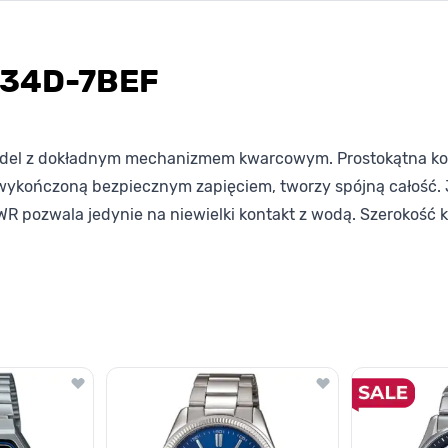
1234D-7BEF
odel z dokładnym mechanizmem kwarcowym. Prostokątna kop
 wykończoną bezpiecznym zapięciem, tworzy spójną całość. J
WR pozwala jedynie na niewielki kontakt z wodą. Szerokość
lawisza tabulacji. Możesz pominąć karuzelę lub przejść bezpośrednio d