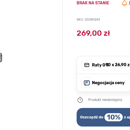
BRAK NA STANIE
SKU: 03381243
269,00 zł
, 10 x
26,90 z
Raty 0%
Negocjacja ceny
Produkt niedostępny
10%
Oszczędź do
z a