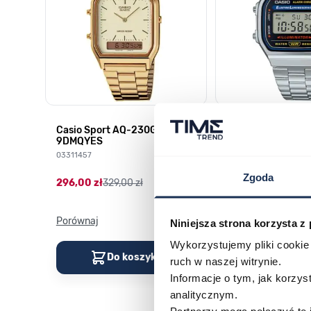
HD-
Casio Sport AQ-230GA-
CASIO Vintage A
9DMQYES
03378805
03311457
179,00 zł
199,00 zł
Zgoda
296,00 zł
329,00 zł
Porównaj
Porównaj
Niniejsza strona korzysta z
Wykorzystujemy pliki cookie 
Do koszyka
Do kos
ruch w naszej witrynie.
Informacje o tym, jak korzy
analitycznym.