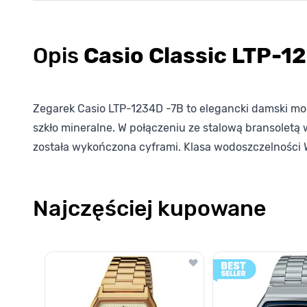
Opis
Casio Classic LTP-
Zegarek Casio LTP-1234D -7B to elegancki damski m
szkło mineralne. W połączeniu ze stalową bransoletą
została wykończona cyframi. Klasa wodoszczelności 
Najczęściej kupowane
Poruszanie się po elementach karuzeli jest możliwe za pomocą k
Naciśnij, aby pominąć karuzelę
Naciśnij, aby przejść do nawigacji karuzeli