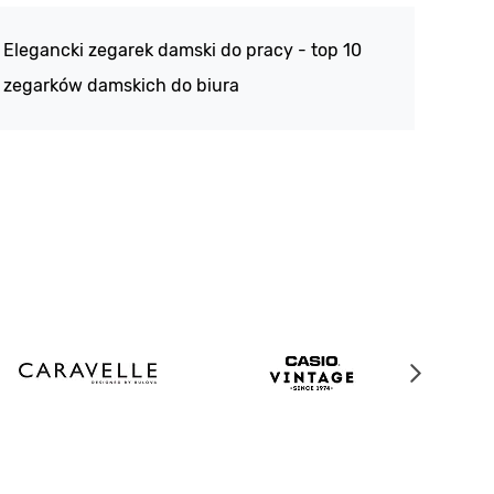
188 -
Elegancki zegarek damski do pracy - top 10
kolek
zegarków damskich do biura