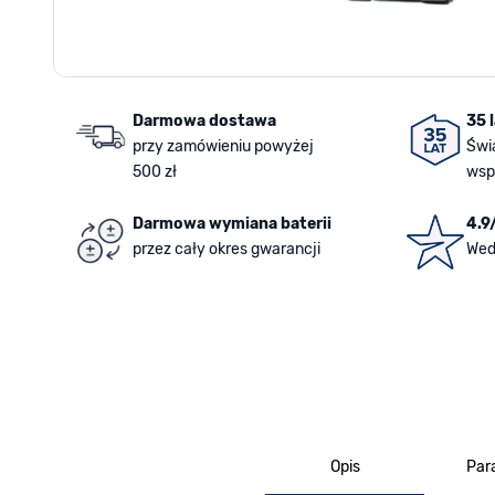
Darmowa dostawa
35 
przy zamówieniu powyżej
Świ
500 zł
wsp
Darmowa wymiana baterii
4.9
przez cały okres gwarancji
Wed
Opis
Par