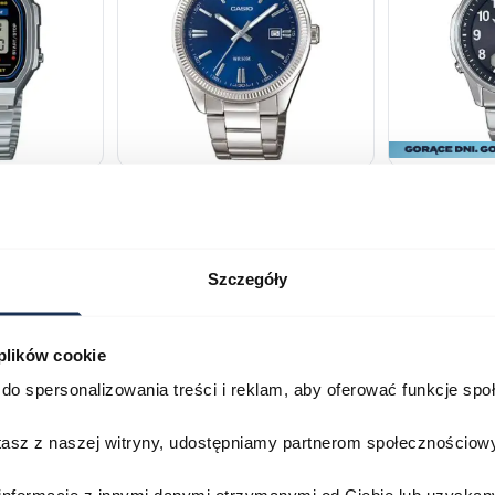
168WA-1YES
Casio Classic MTP-1302PD-
Casio Wave
2AVEF
M100TSE-1
03709069
03753024
Szczegóły
269,00 zł
299,00 zł
1 399,00 zł
Darmowa do
Porównaj
Porównaj
 plików cookie
do spersonalizowania treści i reklam, aby oferować funkcje sp
zyka
Do koszyka
D
stasz z naszej witryny, udostępniamy partnerom społecznościo