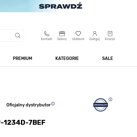
Kontakt
Salony
Ulubione
Zaloguj
Koszyk
PREMIUM
KATEGORIE
SALE
 Biżuteria
Pokaż podmenu dla kategorii Smartwatche
Pokaż podmenu dla kategorii Premium
Pokaż podmenu dla kateg
Pokaż 
Oficjalny dystrybutor
TP-1234D-7BEF