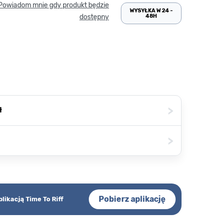
Powiadom mnie gdy produkt będzie
WYSYŁKA W 24 -
48H
dostępny
>
ł
>
Pobierz aplikację
plikacją Time To Riff