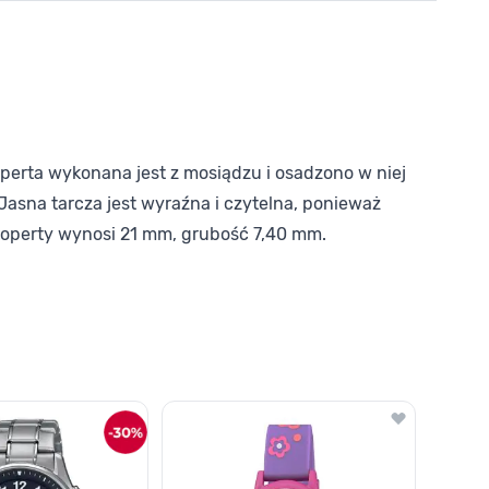
erta wykonana jest z mosiądzu i osadzono w niej
asna tarcza jest wyraźna i czytelna, ponieważ
 koperty wynosi 21 mm, grubość 7,40 mm.
o nawigacji karuzeli za pomocą linka pomijającego.