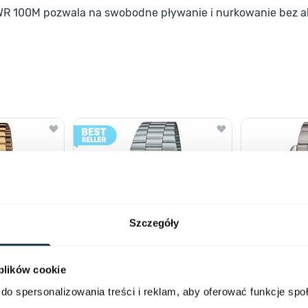
WR 100M pozwala na swobodne pływanie i nurkowanie bez 
lawisza tabulacji. Możesz pominąć karuzelę lub przejść bezpośrednio d
Szczegóły
 plików cookie
do spersonalizowania treści i reklam, aby oferować funkcje sp
230GA-
CASIO Vintage A168WA-1YES
Casio Class