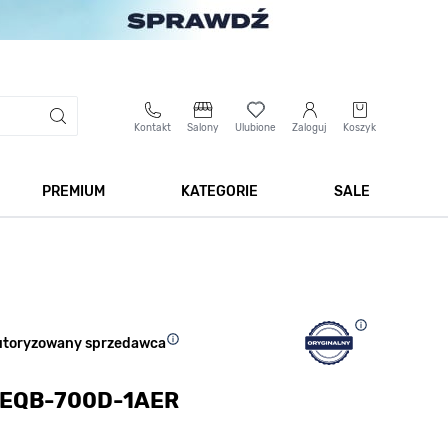
Kontakt
Salony
Ulubione
Zaloguj
Koszyk
PREMIUM
KATEGORIE
SALE
 Biżuteria
Pokaż podmenu dla kategorii Smartwatche
Pokaż podmenu dla kategorii Premium
Pokaż podmenu dla kateg
Pokaż 
utoryzowany sprzedawca
m EQB-700D-1AER