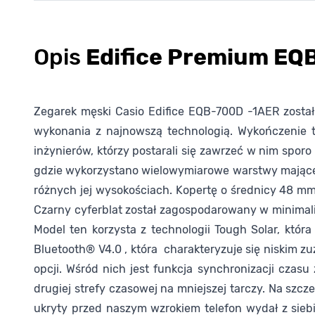
Opis
Edifice Premium E
Zegarek męski Casio Edifice EQB-700D -1AER zosta
wykonania z najnowszą technologią. Wykończenie t
inżynierów, którzy postarali się zawrzeć w nim spor
gdzie wykorzystano wielowymiarowe warstwy mające
różnych jej wysokościach. Kopertę o średnicy 48 mm 
Czarny cyferblat został zagospodarowany w minimalist
Model ten korzysta z technologii Tough Solar, któ
Bluetooth® V4.0 , która charakteryzuje się niskim zu
opcji. Wśród nich jest funkcja synchronizacji cza
drugiej strefy czasowej na mniejszej tarczy. Na sz
ukryty przed naszym wzrokiem telefon wydał z sieb