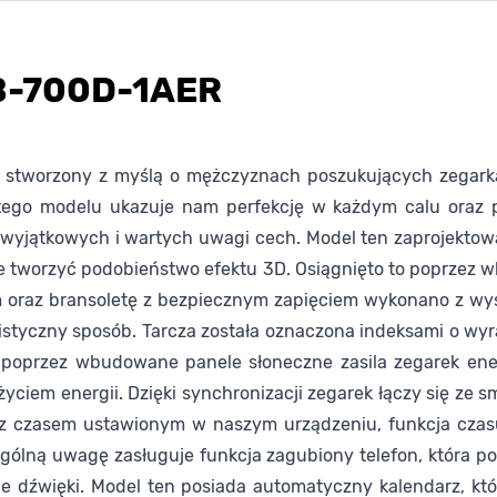
QB-700D-1AER
ł stworzony z myślą o mężczyznach poszukujących zegarka
ego modelu ukazuje nam perfekcję w każdym calu oraz pa
o wyjątkowych i wartych uwagi cech. Model ten zaprojektow
 tworzyć podobieństwo efektu 3D. Osiągnięto to poprzez
oraz bransoletę z bezpiecznym zapięciem wykonano z wysokiej
yczny sposób. Tarcza została oznaczona indeksami o wyrazis
ra poprzez wbudowane panele słoneczne zasila zegarek ene
życiem energii. Dzięki synchronizacji zegarek łączy się ze
su z czasem ustawionym w naszym urządzeniu, funkcja cz
czególną uwagę zasługuje funkcja zagubiony telefon, która 
ie dźwięki. Model ten posiada automatyczny kalendarz, kt