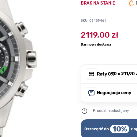
BRAK NA STANIE
SKU: 03439461
2119,00 zł
Darmowa dostawa
, 10 x
211,90 
Raty 0%
Negocjacja ceny
Produkt niedostępny
10%
Oszczędź do
z a