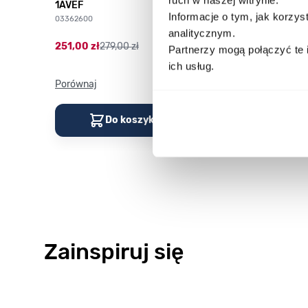
1AVEF
9DMQYES
Informacje o tym, jak korzy
03362600
03311457
analitycznym.
251,00 zł
279,00 zł
296,00 zł
329,00 z
Partnerzy mogą połączyć te 
ich usług.
Porównaj
Porównaj
Do koszyka
Do kos
Zainspiruj się