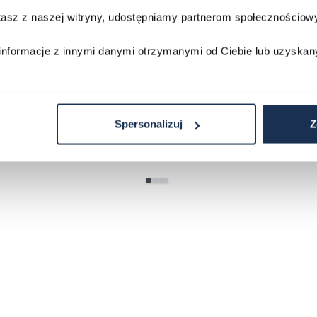
2AVEF
03378805
stasz z naszej witryny, udostępniamy partnerom społecznościo
03709069
179,00 zł
199,00 zł
ł
269,00 zł
29
informacje z innymi danymi otrzymanymi od Ciebie lub uzyskan
Porównaj
Porównaj
zyka
Do koszyka
D
Spersonalizuj
Z