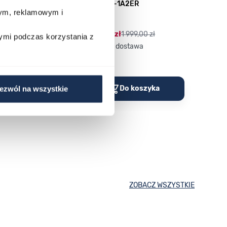
M100TSE-1A2ER
035158
wym, reklamowym i
03753024
89,00
9,00 zł
1 399,00 zł
1 999,00 zł
ymi podczas korzystania z
Darmowa dostawa
Porównaj
Porów
o koszyka
Do koszyka
ezwól na wszystkie
ZOBACZ WSZYSTKIE