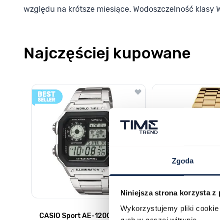
względu na krótsze miesiące.
Wodoszczelność klasy 
Najczęściej kupowane
Poruszanie się po elementach karuzeli jest możliwe za pomocą k
Naciśnij, aby pominąć karuzelę
Naciśnij, aby przejść do nawigacji karuzeli
Zgoda
Niniejsza strona korzysta z
Wykorzystujemy pliki cookie 
CASIO Sport AE-1200WHD-
Casio Sport AQ-
ruch w naszej witrynie.