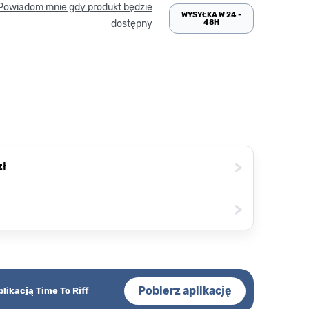
Powiadom mnie gdy produkt będzie
WYSYŁKA W 24 -
48H
dostępny
>
zł
>
Pobierz aplikację
plikacją Time To Riff