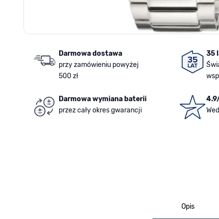
Darmowa dostawa
35 
przy zamówieniu powyżej
Świ
500 zł
wsp
Darmowa wymiana baterii
4.9
przez cały okres gwarancji
Wed
Opis