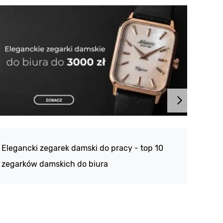
Atlan
188 -
Elegancki zegarek damski do pracy - top 10
kolek
zegarków damskich do biura