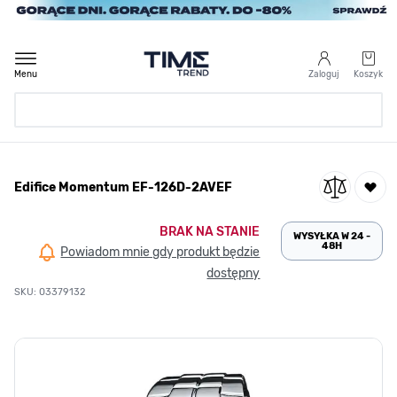
Przejdź do treści
Menu
Zaloguj
Koszyk
Strona Główna
Edifice Momentum EF-126D-2AVEF
/
Edifice Momentum EF-126D-2AVEF
BRAK NA STANIE
WYSYŁKA W 24 -
48H
Powiadom mnie gdy produkt będzie
dostępny
SKU: 03379132