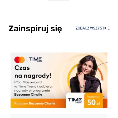
Zainspiruj się
ZOBACZ WSZYSTKIE
E
m