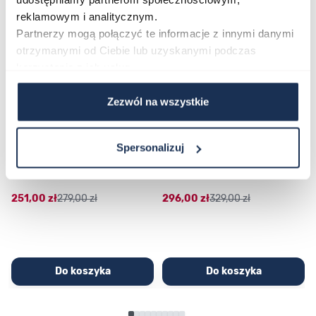
reklamowym i analitycznym.
Partnerzy mogą połączyć te informacje z innymi danymi
otrzymanymi od Ciebie lub uzyskanymi podczas
korzystania z ich usług.
Zezwól na wszystkie
CASIO Sport AE-1200WHD-
Casio Sport AQ-230GA-
Spersonalizuj
1AVEF
9DMQYES
03362600
03311457
251,00 zł
279,00 zł
296,00 zł
329,00 zł
Do koszyka
Do koszyka