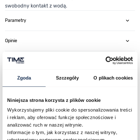
swobodny kontakt z wodą.
Parametry
Opinie
Zapytaj o produkt
Zgoda
Szczegóły
O plikach cookies
Płatność i dostawa
Niniejsza strona korzysta z plików cookie
Wykorzystujemy pliki cookie do spersonalizowania treści
Najczęściej kupowane
i reklam, aby oferować funkcje społecznościowe i
analizować ruch w naszej witrynie.
Informacje o tym, jak korzystasz z naszej witryny,
Poruszanie się po elementach karuzeli jest możliwe za pomocą klawis
Naciśnij, aby pominąć karuzelę
Naciśnij, aby przejść do nawigacji karuzeli
udostępniamy partnerom społecznościowym,