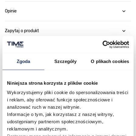
Opinie
Zapytaj o produkt
Płatność i dostawa
Zgoda
Szczegóły
O plikach cookies
Najczęściej kupowane
Niniejsza strona korzysta z plików cookie
Wykorzystujemy pliki cookie do spersonalizowania treści
i reklam, aby oferować funkcje społecznościowe i
Poruszanie się po elementach karuzeli jest możliwe za pomocą klawis
Naciśnij, aby pominąć karuzelę
Naciśnij, aby przejść do nawigacji karuzeli
analizować ruch w naszej witrynie.
Informacje o tym, jak korzystasz z naszej witryny,
udostępniamy partnerom społecznościowym,
reklamowym i analitycznym.