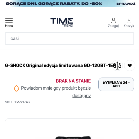
Przejdź do treści
Menu
Zaloguj
Koszyk
Strona Główna
G-SHOCK Original edycja limitowana GD-120BT-1ER
/
G-SHOCK Original edycja limitowana GD-120BT-1ER
BRAK NA STANIE
WYSYŁKA W 24 -
48H
Powiadom mnie gdy produkt będzie
dostępny
SKU: 03591743