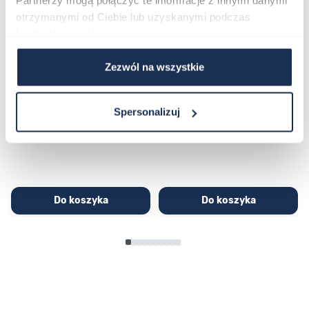
Partnerzy mogą połączyć te informacje z innymi danymi
otrzymanymi od Ciebie lub uzyskanymi podczas
korzystania z ich usług.
Zezwól na wszystkie
CASIO Sport AE-1200WHD-
Casio Sport AQ-230GA-
1AVEF
9DMQYES
03362600
03311457
Spersonalizuj
251,00 zł
279,00 zł
296,00 zł
329,00 zł
Do koszyka
Do koszyka