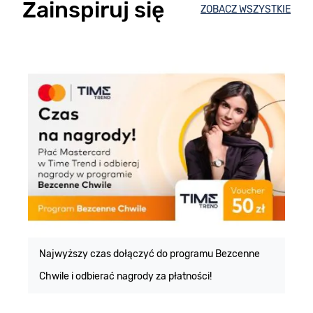
Zainspiruj się
ZOBACZ WSZYSTKIE
E
m
Najwyższy czas dołączyć do programu Bezcenne
Chwile i odbierać nagrody za płatności!