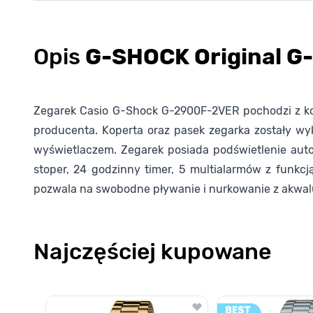
Opis
G-SHOCK Original 
Zegarek Casio G-Shock G-2900F-2VER pochodzi z ko
producenta. Koperta oraz pasek zegarka zostały wy
wyświetlaczem. Zegarek posiada podświetlenie auto
stoper, 24 godzinny timer, 5 multialarmów z funkc
pozwala na swobodne pływanie i nurkowanie z akwa
Najczęściej kupowane
Poruszanie się po elementach karuzeli jest możliwe za pomocą k
Naciśnij, aby pominąć karuzelę
Naciśnij, aby przejść do nawigacji karuzeli