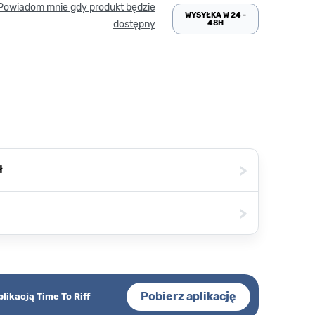
Powiadom mnie gdy produkt będzie
WYSYŁKA W 24 -
48H
dostępny
>
ł
>
Pobierz aplikację
plikacją Time To Riff