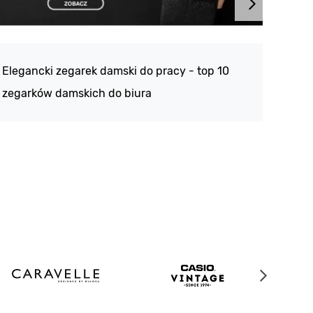
Atlan
188 -
Elegancki zegarek damski do pracy - top 10
kolek
zegarków damskich do biura