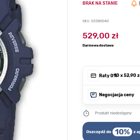
BRAK NA STANIE
SKU: 03380040
529,00 zł
Darmowa dostawa
, 10 x
52,90 z
Raty 0%
Negocjacja ceny
Produkt niedostępny
10%
Oszczędź do
z a