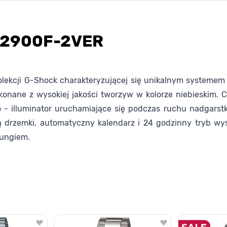
G-2900F-2VER
lekcji G-Shock charakteryzującej się unikalnym system
konane z wysokiej jakości tworzyw w kolorze niebieskim. 
 - illuminator uruchamiające się podczas ruchu nadgarst
ją drzemki, automatyczny kalendarz i 24 godzinny tryb w
lungiem.
lawisza tabulacji. Możesz pominąć karuzelę lub przejść bezpośrednio d