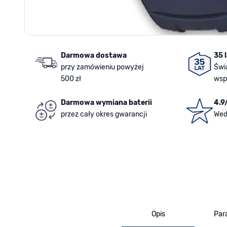
Darmowa dostawa
35 
przy zamówieniu powyżej
Świ
500 zł
wsp
Darmowa wymiana baterii
4.9
przez cały okres gwarancji
Wed
Opis
Par