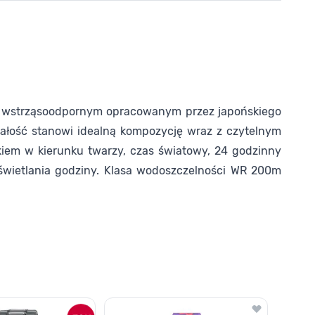
em wstrząsoodpornym opracowanym przez japońskiego
Całość stanowi idealną kompozycję wraz z czytelnym
kiem w kierunku twarzy, czas światowy, 24 godzinny
yświetlania godziny. Klasa wodoszczelności WR 200m
o nawigacji karuzeli za pomocą linka pomijającego.