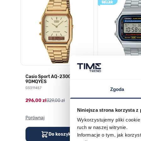
HD-
Casio Sport AQ-230GA-
CASIO Vintage A
9DMQYES
03378805
03311457
Zgoda
179,00 zł
199,00 zł
296,00 zł
329,00 zł
Niniejsza strona korzysta z
Porównaj
Porównaj
Wykorzystujemy pliki cookie 
ruch w naszej witrynie.
Do koszyka
Do kos
Informacje o tym, jak korzy