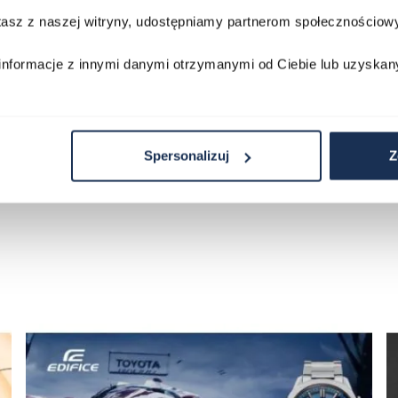
Darmowa do
stasz z naszej witryny, udostępniamy partnerom społecznościo
Porównaj
Porównaj
informacje z innymi danymi otrzymanymi od Ciebie lub uzyskan
zyka
Do koszyka
D
Spersonalizuj
Z