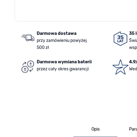
Darmowa dostawa
35 
przy zamówieniu powyżej
Świ
500 zł
wsp
Darmowa wymiana baterii
4.9
przez cały okres gwarancji
Wed
Opis
Par