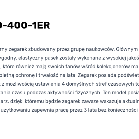
D-400-1ER
ny zegarek zbudowany przez grupę naukowców. Głównym ce
godny, elastyczny pasek zostały wykonane z wysokiej jakoś
s, które również mają swoich fanów wśród kolekcjonerów mar
letną ochronę i trwałość na lata! Zegarek posiada podświet
 z możliwością ustawienia 4 domyślnych stref czasowych t
erzania czasu podczas aktywności fizycznych. Ten model pos
darz, dzięki któremu będzie zegarek zawsze wskazuje aktu
 użytkowaniu zapewnia pracę przez 3 lata bez koniecznośc