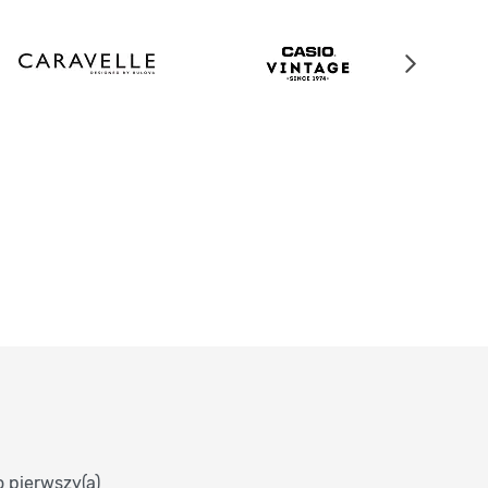
o pierwszy(a)