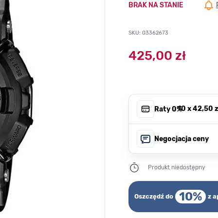
BRAK NA STANIE
SKU: 03362673
425,00 zł
, 10 x
42,50 z
Raty 0%
Negocjacja ceny
Produkt niedostępny
10%
Oszczędź do
z a