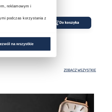
stawa
wym, reklamowym i
Porównaj
Porów
ymi podczas korzystania z
o koszyka
Do koszyka
ezwól na wszystkie
ZOBACZ WSZYSTKIE