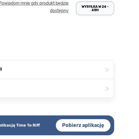
Powiadom mnie gdy produkt będzie
WYSYŁKA W 24 -
48H
dostępny
>
ł
>
Pobierz aplikację
plikacją Time To Riff