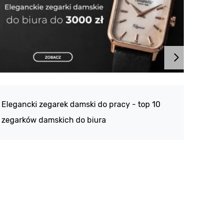
Atlan
188 -
Elegancki zegarek damski do pracy - top 10
kolek
zegarków damskich do biura