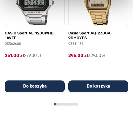
CASIO Sport AE-1200WHD-
Casio Sport AQ-230GA-
1AVEF
9DMQYES
03362600
03311457
251,00 zł
279,00 zł
296,00 zł
329,00 zł
Do koszyka
Do koszyka