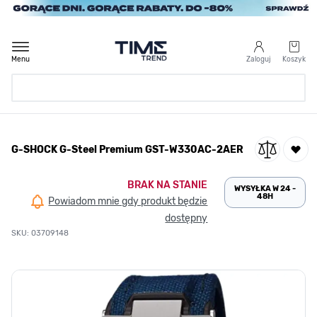
Przejdź do treści
Menu
Zaloguj
Koszyk
Strona Główna
G-SHOCK G-Steel Premium GST-W330AC-2AER
/
G-SHOCK G-Steel Premium GST-W330AC-2AER
BRAK NA STANIE
WYSYŁKA W 24 -
48H
Powiadom mnie gdy produkt będzie
dostępny
SKU: 03709148