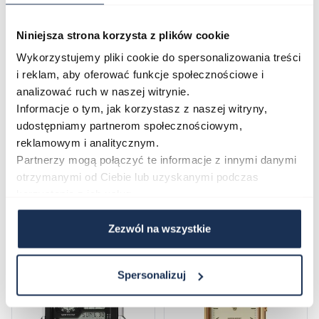
Opinie
Niniejsza strona korzysta z plików cookie
Wykorzystujemy pliki cookie do spersonalizowania treści
Zapytaj o produkt
i reklam, aby oferować funkcje społecznościowe i
analizować ruch w naszej witrynie.
Informacje o tym, jak korzystasz z naszej witryny,
Płatność i dostawa
udostępniamy partnerom społecznościowym,
reklamowym i analitycznym.
Partnerzy mogą połączyć te informacje z innymi danymi
otrzymanymi od Ciebie lub uzyskanymi podczas
Najczęściej kupowane
korzystania z ich usług.
Zezwól na wszystkie
Poruszanie się po elementach karuzeli jest możliwe za pomocą klawis
Naciśnij, aby pominąć karuzelę
Naciśnij, aby przejść do nawigacji karuzeli
Spersonalizuj