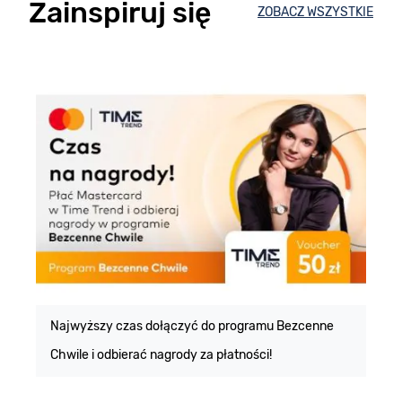
Zainspiruj się
ZOBACZ WSZYSTKIE
E
m
Najwyższy czas dołączyć do programu Bezcenne
Chwile i odbierać nagrody za płatności!