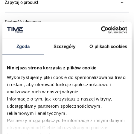
Zapytaj o produkt
Płatność i dostawa
Zgoda
Szczegóły
O plikach cookies
Najczęściej kupowane
Niniejsza strona korzysta z plików cookie
Poruszanie się po elementach karuzeli jest możliwe za pomocą klawis
Naciśnij, aby pominąć karuzelę
Naciśnij, aby przejść do nawigacji karuzeli
Wykorzystujemy pliki cookie do spersonalizowania treści
i reklam, aby oferować funkcje społecznościowe i
analizować ruch w naszej witrynie.
Informacje o tym, jak korzystasz z naszej witryny,
udostępniamy partnerom społecznościowym,
reklamowym i analitycznym.
Partnerzy mogą połączyć te informacje z innymi danymi
otrzymanymi od Ciebie lub uzyskanymi podczas