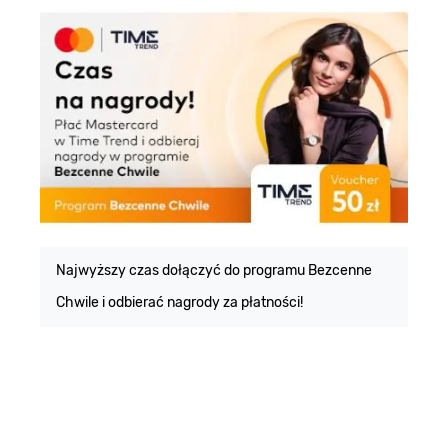
E
m
Najwyższy czas dołączyć do programu Bezcenne
Chwile i odbierać nagrody za płatności!