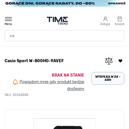
Przejdź do treści
Menu
Zaloguj
Koszyk
Strona Główna
Casio Sport W-800HG-9AVEF
/
Casio Sport W-800HG-9AVEF
BRAK NA STANIE
WYSYŁKA W 24 -
48H
Powiadom mnie gdy produkt będzie
dostępny
SKU: 03362585