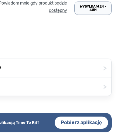
Powiadom mnie gdy produkt będzie
WYSYŁKA W 24 -
48H
dostępny
>
ł
>
Pobierz aplikację
plikacją Time To Riff