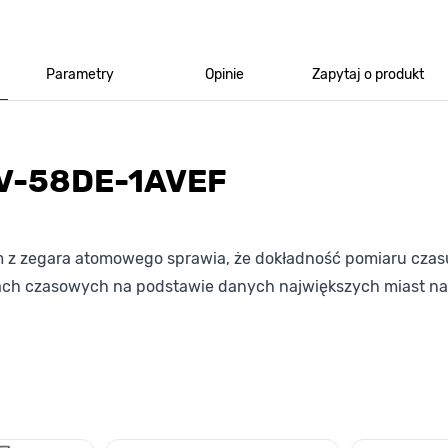
Parametry
Opinie
Zapytaj o produkt
WV-58DE-1AVEF
m z zegara atomowego sprawia, że dokładność pomiaru czas
ach czasowych na podstawie danych największych miast na
lawisza tabulacji. Możesz pominąć karuzelę lub przejść bezpośrednio d