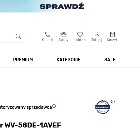
Kontakt
Salony
Ulubione
Zaloguj
Koszyk
PREMIUM
KATEGORIE
SALE
 Biżuteria
Pokaż podmenu dla kategorii Smartwatche
Pokaż podmenu dla kategorii Premium
Pokaż podmenu dla kateg
Pokaż 
utoryzowany sprzedawca
or WV-58DE-1AVEF