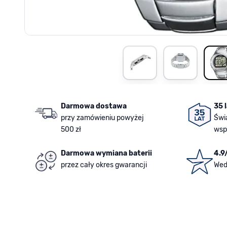
View larger image
View larger i
V
Darmowa dostawa
35 
przy zamówieniu powyżej
Świ
500 zł
wsp
Darmowa wymiana baterii
4.9
przez cały okres gwarancji
Wed