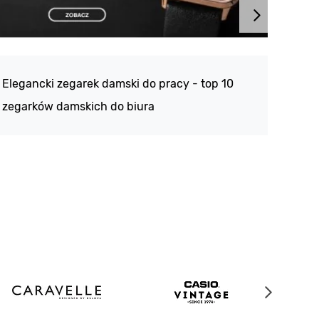
Atlan
188 -
Elegancki zegarek damski do pracy - top 10
kolek
zegarków damskich do biura