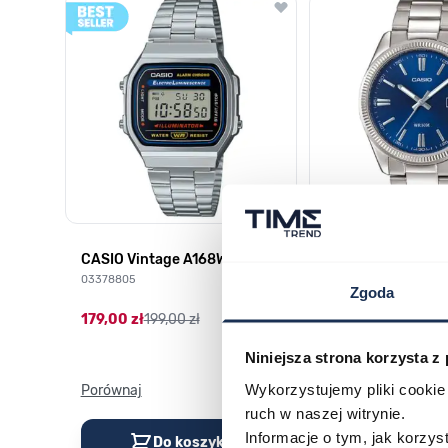
CASIO Vintage A168WA-1YES
Casio Classic MT
2AVEF
03378805
Zgoda
03709069
179,00 zł
199,00 zł
269,00 zł
299,00 z
Niniejsza strona korzysta z
Wykorzystujemy pliki cookie 
Porównaj
Porównaj
ruch w naszej witrynie.
Informacje o tym, jak korzy
Do koszyka
Do kos