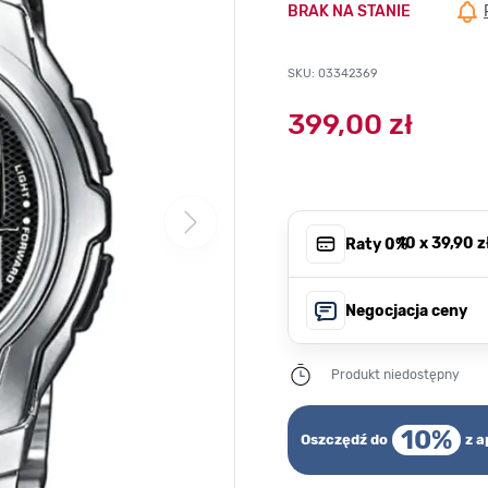
BRAK NA STANIE
SKU: 03342369
399,00 zł
, 10 x
39,90 z
Raty 0%
Negocjacja ceny
Produkt niedostępny
10%
Oszczędź do
z a