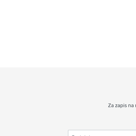
Za zapis na 
Twoje imię