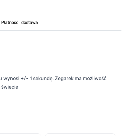
Płatność i dostawa
u wynosi +/- 1 sekundę. Zegarek ma możliwość
 świecie
o nawigacji karuzeli za pomocą linka pomijającego.