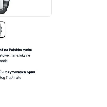
mage
iew larger image
lat na Polskim rynku
atowe marki, lokalne
arcie
/5 Pozytywnych opini
ług Trustmate