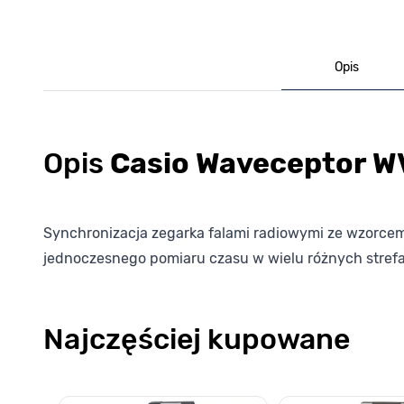
Opis
Opis
Casio Waveceptor 
Synchronizacja zegarka falami radiowymi ze wzorce
jednoczesnego pomiaru czasu w wielu różnych stref
Najczęściej kupowane
Poruszanie się po elementach karuzeli jest możliwe za pomocą k
Naciśnij, aby pominąć karuzelę
Naciśnij, aby przejść do nawigacji karuzeli