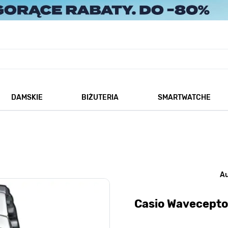
DAMSKIE
BIŻUTERIA
SMARTWATCHE
każ podmenu dla kategorii Męskie
Pokaż podmenu dla kategorii Damskie
Pokaż podmenu dla kategorii
A
Casio Wavecept