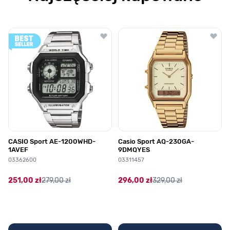
Poruszanie się po elementach karuzeli jest możliwe za pomocą klawis
Naciśnij, aby pominąć karuzelę
Naciśnij, aby przejść do nawigacji karuzeli
CASIO Sport AE-1200WHD-
Casio Sport AQ-230GA-
1AVEF
9DMQYES
03362600
03311457
251,00 zł
279,00 zł
296,00 zł
329,00 zł