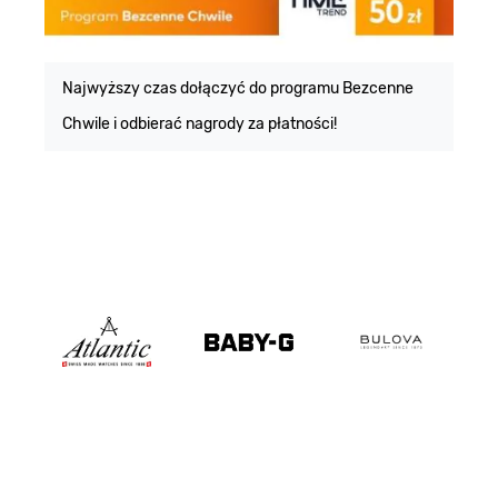
E
m
Najwyższy czas dołączyć do programu Bezcenne
Chwile i odbierać nagrody za płatności!