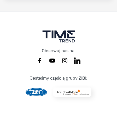
Stopka Timetrend
Obserwuj nas na:
Jesteśmy częścią grupy ZIBI:
4.9
Na podstawie
8719
opinii
z całego okresu