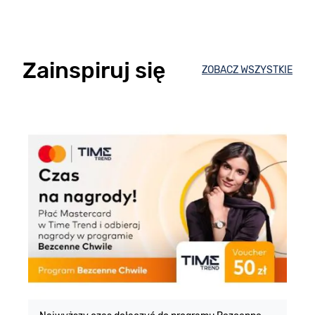
Zainspiruj się
ZOBACZ WSZYSTKIE
E
m