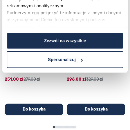
reklamowym i analitycznym.
Partnerzy mogą połączyć te informacje z innymi danymi
otrzymanymi od Ciebie lub uzyskanymi podczas
korzystania z ich usług.
Zezwól na wszystkie
CASIO Sport AE-1200WHD-
Casio Sport AQ-230GA-
Spersonalizuj
1AVEF
9DMQYES
03362600
03311457
251,00 zł
279,00 zł
296,00 zł
329,00 zł
Do koszyka
Do koszyka