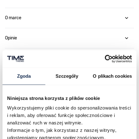
O marce
Opinie
Zapytaj o produkt
Zgoda
Szczegóły
O plikach cookies
Płatność i dostawa
Niniejsza strona korzysta z plików cookie
Wykorzystujemy pliki cookie do spersonalizowania treści
Najczęściej kupowane
i reklam, aby oferować funkcje społecznościowe i
analizować ruch w naszej witrynie.
Informacje o tym, jak korzystasz z naszej witryny,
Poruszanie się po elementach karuzeli jest możliwe za pomocą klawis
Naciśnij, aby pominąć karuzelę
Naciśnij, aby przejść do nawigacji karuzeli
udostępniamy partnerom społecznościowym,