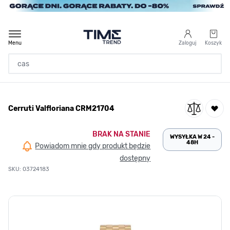
Przejdź do treści
Menu
Zaloguj
Koszyk
Strona Główna
Cerruti Valfloriana CRM21704
/
Cerruti Valfloriana CRM21704
BRAK NA STANIE
WYSYŁKA W 24 -
48H
Powiadom mnie gdy produkt będzie
dostępny
SKU: 03724183