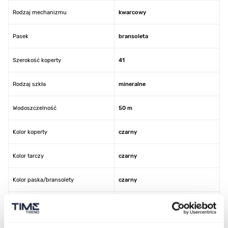
Rodzaj mechanizmu
kwarcowy
Pasek
bransoleta
Szerokość koperty
41
Rodzaj szkła
mineralne
Wodoszczelność
50 m
Kolor koperty
czarny
Kolor tarczy
czarny
Kolor paska/bransolety
czarny
Kod producenta
PCBJ28