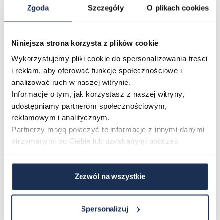
Zgoda
Szczegóły
O plikach cookies
O marce
Niniejsza strona korzysta z plików cookie
Opinie
Wykorzystujemy pliki cookie do spersonalizowania treści
i reklam, aby oferować funkcje społecznościowe i
analizować ruch w naszej witrynie.
Zapytaj o produkt
Informacje o tym, jak korzystasz z naszej witryny,
udostępniamy partnerom społecznościowym,
reklamowym i analitycznym.
Płatność i dostawa
Partnerzy mogą połączyć te informacje z innymi danymi
otrzymanymi od Ciebie lub uzyskanymi podczas
korzystania z ich usług.
Najczęściej kupowane
Zezwól na wszystkie
Poruszanie się po elementach karuzeli jest możliwe za pomocą klawis
Naciśnij, aby pominąć karuzelę
Naciśnij, aby przejść do nawigacji karuzeli
Spersonalizuj