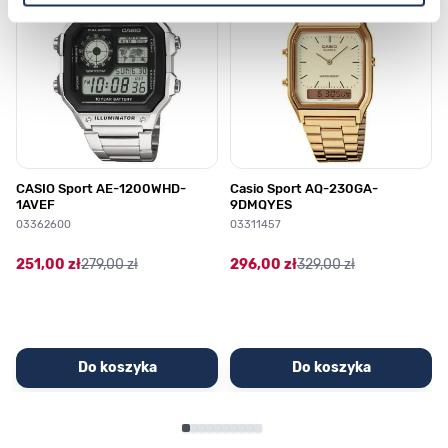
CASIO Sport AE-1200WHD-
Casio Sport AQ-230GA-
1AVEF
9DMQYES
03362600
03311457
251,00 zł
279,00 zł
296,00 zł
329,00 zł
Do koszyka
Do koszyka