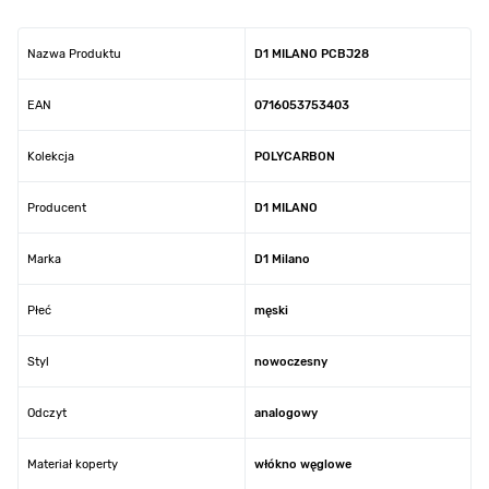
Nazwa Produktu
D1 MILANO PCBJ28
EAN
0716053753403
Kolekcja
POLYCARBON
Producent
D1 MILANO
Marka
D1 Milano
Płeć
męski
Styl
nowoczesny
Odczyt
analogowy
Materiał koperty
włókno węglowe