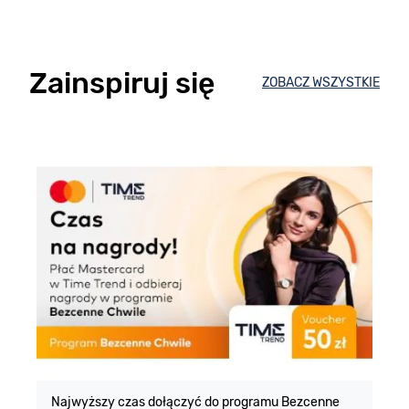
Zainspiruj się
ZOBACZ WSZYSTKIE
E
m
Najwyższy czas dołączyć do programu Bezcenne