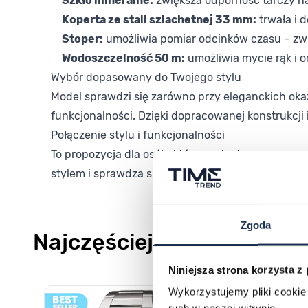
Szkło mineralne:
zwiększa odporność tarczy na
Koperta ze stali szlachetnej 33 mm:
trwała i 
Stoper:
umożliwia pomiar odcinków czasu – zw
Wodoszczelność 50 m:
umożliwia mycie rąk i 
Wybór dopasowany do Twojego stylu
Model sprawdzi się zarówno przy eleganckich okazj
funkcjonalności. Dzięki dopracowanej konstrukcji
Połączenie stylu i funkcjonalności
To propozycja dla osób, które cenią dopracowany
stylem i sprawdza się każdego dnia.
Zgoda
Najczęściej kupowane
Niniejsza strona korzysta z
Poruszanie się po elementach karuzeli jest możliwe za pomocą k
Naciśnij, aby pominąć karuzelę
Naciśnij, aby przejść do nawigacji karuzeli
Wykorzystujemy pliki cookie 
ruch w naszej witrynie.