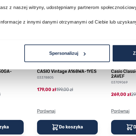
stasz z naszej witryny, udostępniamy partnerom społecznościo
informacje z innymi danymi otrzymanymi od Ciebie lub uzyskan
Spersonalizuj
Z
230GA-
CASIO Vintage A168WA-1YES
Casio Class
2AVEF
03378805
03709069
179,00 zł
199,00 zł
ł
269,00 zł
29
Porównaj
Porównaj
zyka
Do koszyka
D