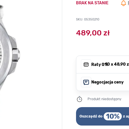
BRAK NA STANIE
SKU: 05350210
489,00 zł
, 10 x
48,90 z
Raty 0%
Negocjacja ceny
Produkt niedostępny
10%
Oszczędź do
z a