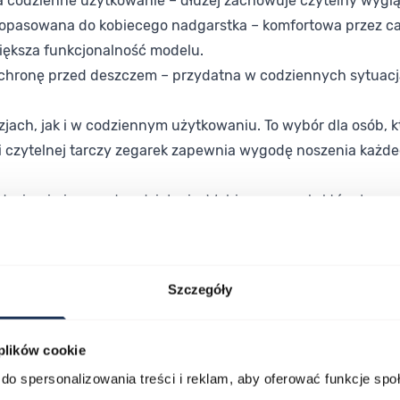
 codzienne użytkowanie – dłużej zachowuje czytelny wyglą
dopasowana do kobiecego nadgarstka – komfortowa przez ca
iększa funkcjonalność modelu.
ochronę przed deszczem – przydatna w codziennych sytuacj
ach, jak i w codziennym użytkowaniu. To wybór dla osób, któ
 i czytelnej tarczy zegarek zapewnia wygodę noszenia każde
 design i niezawodne działanie. Wybierz zegarek, który łąc
Szczegóły
 plików cookie
lawisza tabulacji. Możesz pominąć karuzelę lub przejść bezpośrednio d
do spersonalizowania treści i reklam, aby oferować funkcje sp