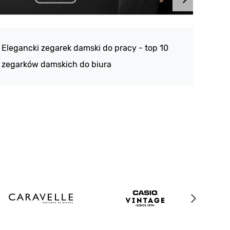
Atlan
188 -
Elegancki zegarek damski do pracy - top 10
kolek
zegarków damskich do biura