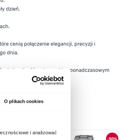
d.
ły dzień.
ach.
re cenią połączenie elegancji, precyzji i
go dnia.
zy funkcjonalność z eleganckim, ponadczasowym
O plikach cookies
o nawigacji karuzeli za pomocą linka pomijającego.
ołecznościowe i analizować