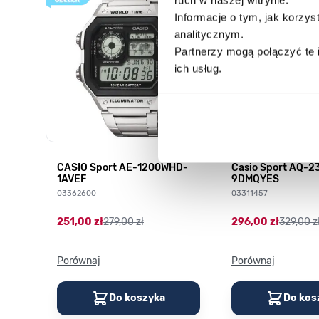
Informacje o tym, jak korzy
analitycznym.
Partnerzy mogą połączyć te 
ich usług.
CASIO Sport AE-1200WHD-
Casio Sport AQ-
1AVEF
9DMQYES
03362600
03311457
251,00 zł
279,00 zł
296,00 zł
329,00 z
Porównaj
Porównaj
Do koszyka
Do kos