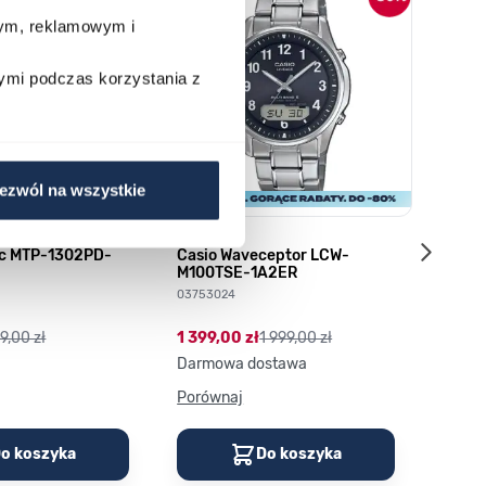
wym, reklamowym i
ymi podczas korzystania z
ezwól na wszystkie
ic MTP-1302PD-
Casio Waveceptor LCW-
Q&Q S
M100TSE-1A2ER
035158
03753024
89,00
9,00 zł
1 399,00 zł
1 999,00 zł
Darmowa dostawa
Porównaj
Porów
o koszyka
Do koszyka