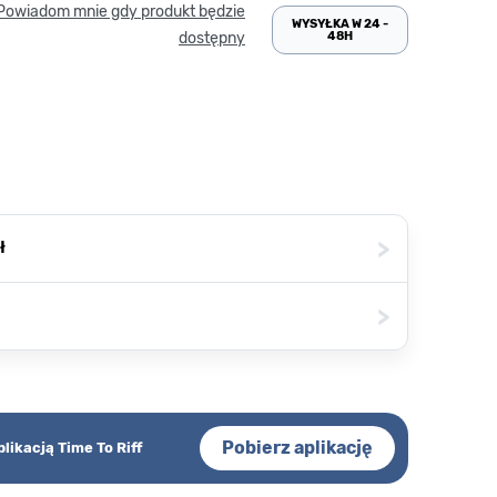
Powiadom mnie gdy produkt będzie
WYSYŁKA W 24 -
48H
dostępny
>
ł
>
Pobierz aplikację
plikacją Time To Riff