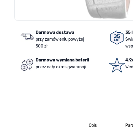
Darmowa dostawa
35 
przy zamówieniu powyżej
Świ
500 zł
wsp
Darmowa wymiana baterii
4.9
przez cały okres gwarancji
Wed
Opis
Par