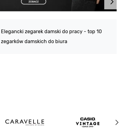
Atlan
188 -
Elegancki zegarek damski do pracy - top 10
kolek
zegarków damskich do biura