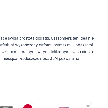
ące swoją prostotą dodatki. Czasomierz ten idealnie
cyferblat wykończony cyframi rzymskimi i indeksami.
 szkłem mineralnym. W tym delikatnym czasomierzu
 miesiąca. Wodoszczelność 30M pozwala na
o nawigacji karuzeli za pomocą linka pomijającego.