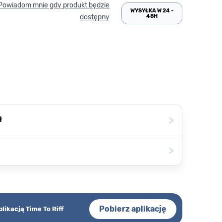
Powiadom mnie gdy produkt będzie
WYSYŁKA W 24 -
48H
dostępny
>
ł
>
Pobierz aplikację
plikacją Time To Riff