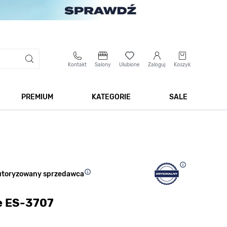
Kontakt
Salony
Ulubione
Zaloguj
Koszyk
PREMIUM
KATEGORIE
SALE
 Biżuteria
Pokaż podmenu dla kategorii Smartwatche
Pokaż podmenu dla kategorii Premium
Pokaż podmenu dla kateg
Pokaż 
utoryzowany sprzedawca
ne ES-3707