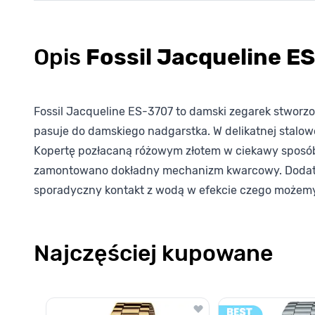
Opis
Fossil Jacqueline E
Fossil Jacqueline ES-3707 to damski zegarek stworzo
pasuje do damskiego nadgarstka. W delikatnej stalow
Kopertę pozłacaną różowym złotem w ciekawy sposó
zamontowano dokładny mechanizm kwarcowy. Dodatko
sporadyczny kontakt z wodą w efekcie czego możemy
Najczęściej kupowane
Poruszanie się po elementach karuzeli jest możliwe za pomocą k
Naciśnij, aby pominąć karuzelę
Naciśnij, aby przejść do nawigacji karuzeli