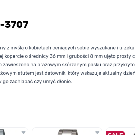
S-3707
ny z myślą o kobietach ceniących sobie wyszukane i urzekaj
ej kopercie o średnicy 36 mm i grubości 8 mm ujęto prosty 
b zawieszono na brązowym skórzanym pasku oraz przykryto
wym atutem jest datownik, który wskazuje aktualny dzień
 go zachlapać czy umyć dłonie.
lawisza tabulacji. Możesz pominąć karuzelę lub przejść bezpośrednio d