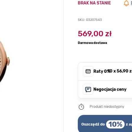
BRAK NA STANIE
SKU: 03207543
569,00 zł
Darmowa dostawa
, 10 x
56,90 z
Raty 0%
Negocjacja ceny
Produkt niedostępny
10%
Oszczędź do
z a