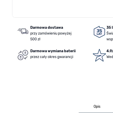
Darmowa dostawa
35 
przy zamówieniu powyżej
Świ
500 zł
wsp
Darmowa wymiana baterii
4.9
przez cały okres gwarancji
Wed
Opis