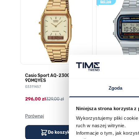
HD-
Casio Sport AQ-230GA-
CASIO Vintage A
9DMQYES
03378805
03311457
Zgoda
179,00 zł
199,00 zł
296,00 zł
329,00 zł
Niniejsza strona korzysta z
Porównaj
Porównaj
Wykorzystujemy pliki cookie 
ruch w naszej witrynie.
Do koszyka
Do kos
Informacje o tym, jak korzy