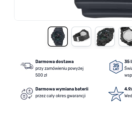
View larger image
View larger image
View larger i
V
Darmowa dostawa
35 
przy zamówieniu powyżej
Świ
500 zł
wsp
Darmowa wymiana baterii
4.9
przez cały okres gwarancji
Wed