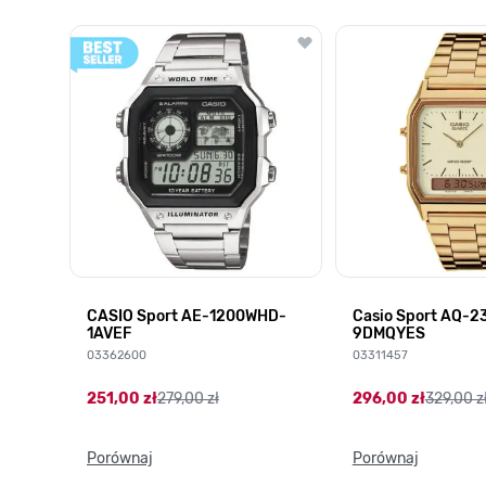
Poruszanie się po elementach karuzeli jest możliwe za pomocą k
Naciśnij, aby pominąć karuzelę
Naciśnij, aby przejść do nawigacji karuzeli
CASIO Sport AE-1200WHD-
Casio Sport AQ-
1AVEF
9DMQYES
03362600
03311457
251,00 zł
279,00 zł
296,00 zł
329,00 z
Porównaj
Porównaj