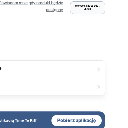
Powiadom mnie gdy produkt będzie
WYSYŁKA W 24 -
48H
dostępny
>
ł
>
Pobierz aplikację
plikacją Time To Riff