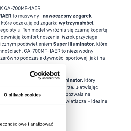
OCK GA-700MF-1AER
-1AER
to masywny i
nowoczesny zegarek
 które oczekują od zegarka
wytrzymałości
,
nego stylu. Ten model wyróżnia się czarną kopertą
zapewniają komfort noszenia. Wzrok przyciąga
micznym podświetleniem
Super Illuminator
, które
iemnościach. GA-700MF-1AER to niezawodny
 zarówno podczas aktywności sportowej, jak i na
łość i funkcjonalność
nowoczesny system
Super Illuminator,
który
lenie tarczy w stylowym kolorze, ułatwiając
tle. Funkcja ruchu wskazówki pozwala na
O plikach cookies
k, aby nic nie zasłaniało wyświetlacza – idealne
ia z funkcji cyfrowych.
ołecznościowe i analizować