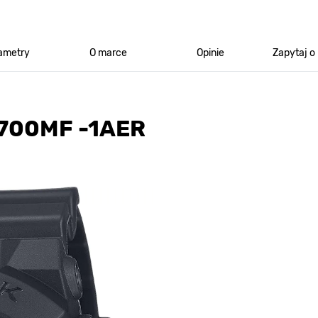
ametry
O marce
Opinie
Zapytaj o
700MF -1AER