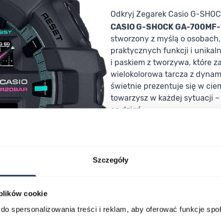
Odkryj Zegarek Casio G-SH
CASIO G-SHOCK GA-700MF
stworzony z myślą o osobach,
praktycznych funkcji i unikal
i paskiem z tworzywa, które 
wielokolorowa tarcza z dyna
świetnie prezentuje się w c
towarzysz w każdej sytuacji –
co dzień.
Tarcza i podświetlenie – trwa
Zegarek wyposażony jest w 
zapewnia intensywne podświet
odczyt danych w słabym świe
Szczegóły
chwilowe odsunięcie wskazówe
rozwiązanie podczas korzystan
 plików cookie
do spersonalizowania treści i reklam, aby oferować funkcje sp