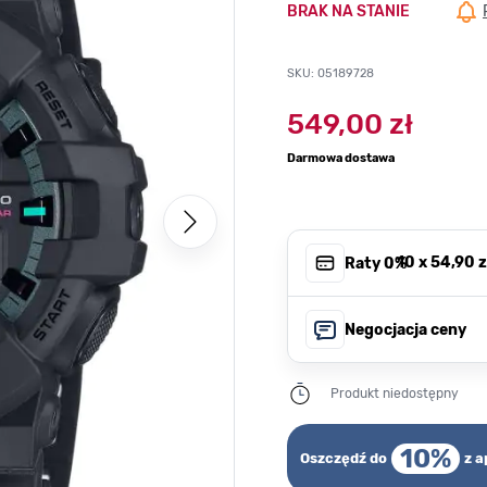
BRAK NA STANIE
SKU: 05189728
549,00 zł
Darmowa dostawa
, 10 x
54,90 z
Raty 0%
Negocjacja ceny
Produkt niedostępny
10%
Oszczędź do
z a