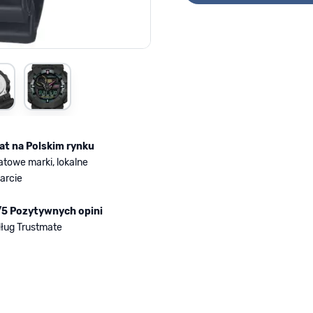
mage
iew larger image
View larger image
lat na Polskim rynku
atowe marki, lokalne
arcie
/5 Pozytywnych opini
ług Trustmate