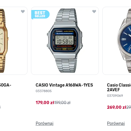
lawisza tabulacji. Możesz pominąć karuzelę lub przejść bezpośrednio d
230GA-
CASIO Vintage A168WA-1YES
Casio Class
2AVEF
03378805
03709069
179,00 zł
199,00 zł
ł
269,00 zł
29
Porównaj
Porównaj