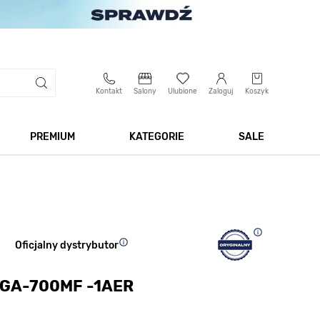
Kontakt
Salony
Ulubione
Zaloguj
Koszyk
PREMIUM
KATEGORIE
SALE
 Biżuteria
Pokaż podmenu dla kategorii Smartwatche
Pokaż podmenu dla kategorii Premium
Pokaż podmenu dla kateg
Pokaż 
Oficjalny dystrybutor
 GA-700MF -1AER