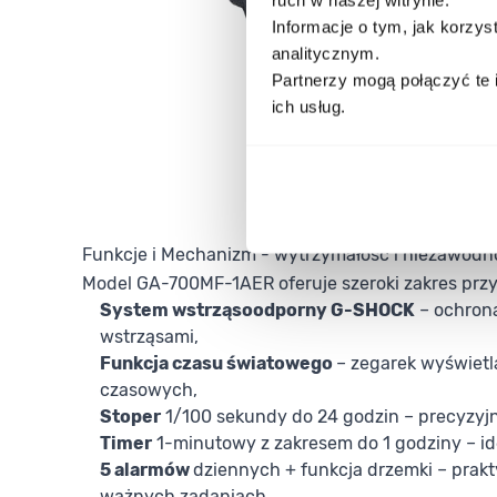
Informacje o tym, jak korzy
analitycznym.
Partnerzy mogą połączyć te 
ich usług.
Funkcje i Mechanizm - wytrzymałość i niezawodn
Model GA-700MF-1AER oferuje szeroki zakres przy
System wstrząsoodporny G-SHOCK
– ochrona
wstrząsami,
Funkcja czasu światowego
– zegarek wyświetl
czasowych,
Stoper
1/100 sekundy do 24 godzin – precyzyj
Timer
1-minutowy z zakresem do 1 godziny – id
5 alarmów
dziennych + funkcja drzemki – prak
ważnych zadaniach,