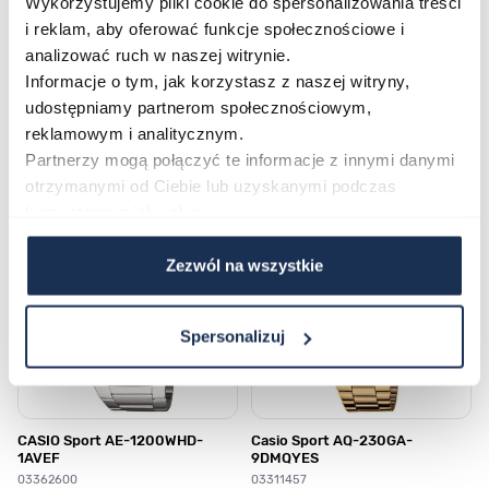
Wykorzystujemy pliki cookie do spersonalizowania treści
Płatność i dostawa
i reklam, aby oferować funkcje społecznościowe i
analizować ruch w naszej witrynie.
Informacje o tym, jak korzystasz z naszej witryny,
udostępniamy partnerom społecznościowym,
Najczęściej kupowane
reklamowym i analitycznym.
Partnerzy mogą połączyć te informacje z innymi danymi
otrzymanymi od Ciebie lub uzyskanymi podczas
Poruszanie się po elementach karuzeli jest możliwe za pomocą klawis
Naciśnij, aby pominąć karuzelę
Naciśnij, aby przejść do nawigacji karuzeli
korzystania z ich usług.
Zezwól na wszystkie
Spersonalizuj
CASIO Sport AE-1200WHD-
Casio Sport AQ-230GA-
1AVEF
9DMQYES
03362600
03311457