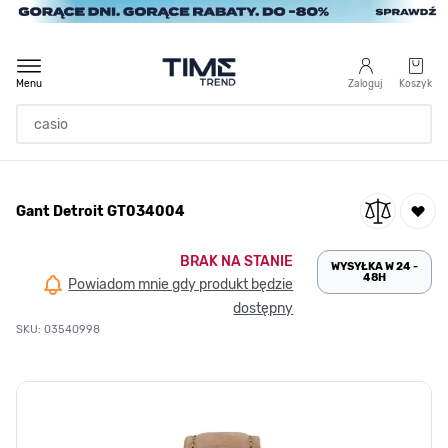
Przejdź do treści
Menu
Zaloguj
Koszyk
Strona Główna
Gant Detroit GT034004
/
Gant Detroit GT034004
BRAK NA STANIE
WYSYŁKA W 24 -
48H
Powiadom mnie gdy produkt będzie
dostępny
SKU: 03540998