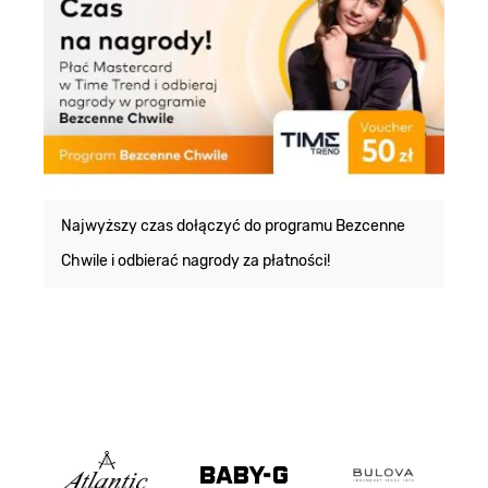
E
m
Najwyższy czas dołączyć do programu Bezcenne
Chwile i odbierać nagrody za płatności!