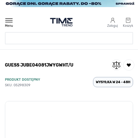
Przejdź do treści
Menu
Zaloguj
Koszyk
Strona Główna
GUESS JUBE04081JWYGWHT/U
/
GUESS JUBE04081JWYGWHT/U
PRODUKT DOSTĘPNY
WYSYŁKA W 24 - 48H
SKU: 05298309