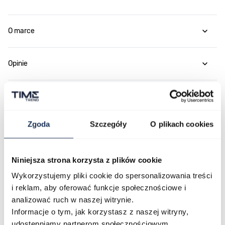
O marce
Opinie
Zapytaj o produkt
Zgoda
Szczegóły
O plikach cookies
Płatność i dostawa
Niniejsza strona korzysta z plików cookie
Wykorzystujemy pliki cookie do spersonalizowania treści
Najczęściej kupowane
i reklam, aby oferować funkcje społecznościowe i
analizować ruch w naszej witrynie.
Informacje o tym, jak korzystasz z naszej witryny,
Poruszanie się po elementach karuzeli jest możliwe za pomocą klawis
Naciśnij, aby pominąć karuzelę
Naciśnij, aby przejść do nawigacji karuzeli
udostępniamy partnerom społecznościowym,