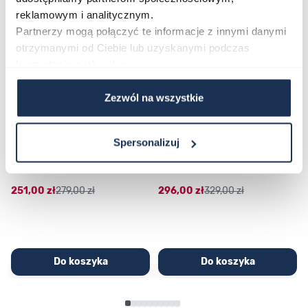
reklamowym i analitycznym.
Partnerzy mogą połączyć te informacje z innymi danymi
otrzymanymi od Ciebie lub uzyskanymi podczas
korzystania z ich usług.
Zezwól na wszystkie
CASIO Sport AE-1200WHD-
Casio Sport AQ-230GA-
Spersonalizuj
1AVEF
9DMQYES
03362600
03311457
251,00 zł
279,00 zł
296,00 zł
329,00 zł
Do koszyka
Do koszyka