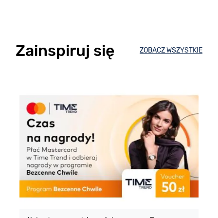
Zainspiruj się
ZOBACZ WSZYSTKIE
E
m