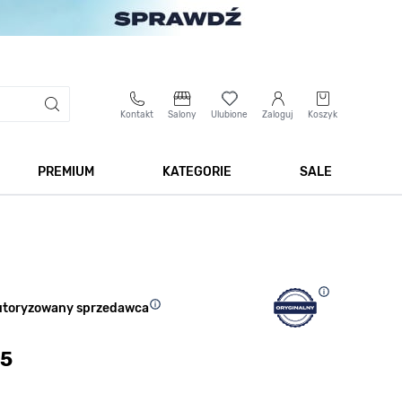
Kontakt
Salony
Ulubione
Zaloguj
Koszyk
PREMIUM
KATEGORIE
SALE
 Biżuteria
Pokaż podmenu dla kategorii Smartwatche
Pokaż podmenu dla kategorii Premium
Pokaż podmenu dla kateg
Pokaż 
utoryzowany sprzedawca
5