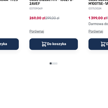
2AVEF
M100TSE-1
03709069
03753024
269,00 zł
299,00 zł
1 399,00 zł
Darmowa do
Porównaj
Porównaj
zyka
Do koszyka
D