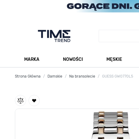
Przejdź do treści
MARKA
NOWOŚCI
MĘSKIE
Pokaż podmenu dla kategorii Marka
Po
Strona Główna
/
Damskie
/
Na bransolecie
/
GUESS GW0770L5