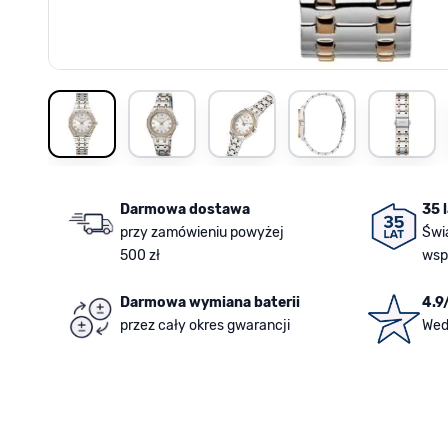
View larger image
View larger image
View larger image
View larger image
View la
Darmowa dostawa
35 
przy zamówieniu powyżej
Świ
500 zł
wsp
Darmowa wymiana baterii
4.9
przez cały okres gwarancji
Wed