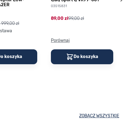
A2ER
03515831
03789
89,00 zł
99,00 zł
113,0
1 999,00 zł
stawa
Porównaj
Porów
o koszyka
Do koszyka
ZOBACZ WSZYSTKIE