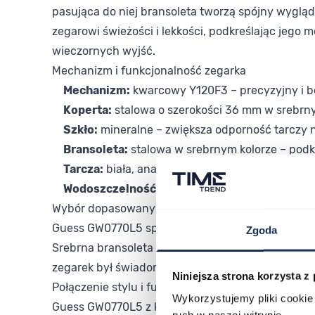
pasująca do niej bransoleta tworzą spójny wygląd
zegarowi świeżości i lekkości, podkreślając jego 
wieczornych wyjść.
Mechanizm i funkcjonalność zegarka
Mechanizm:
kwarcowy Y120F3 – precyzyjny i 
Koperta:
stalowa o szerokości 36 mm w srebrny
Szkło:
mineralne – zwiększa odporność tarczy 
Bransoleta:
stalowa w srebrnym kolorze – podk
Tarcza:
biała, analogowy odczyt czasu – czytel
Wodoszczelność:
50 m – umożliwia mycie rąk 
Wybór dopasowany do Twojego stylu
Guess GW0770L5 sprawdzi się zarówno przy codzie
Zgoda
Srebrna bransoleta i biała tarcza tworzą zestaw, 
zegarek był świadomie dobranym elementem całej st
Niniejsza strona korzysta z
Połączenie stylu i funkcjonalności
Wykorzystujemy pliki cookie 
Guess GW0770L5 z kolekcji Desire to zegarek, któ
ruch w naszej witrynie.