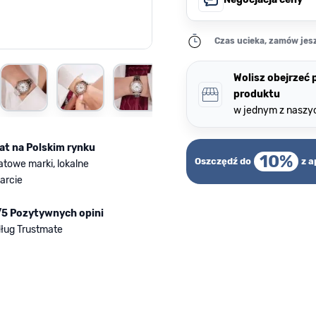
Czas ucieka, zamów jesz
rger image
View larger image
View larger image
View larger image
Wolisz obejrzeć
produktu
w jednym z naszy
lat na Polskim rynku
10%
Oszczędź do
z a
atowe marki, lokalne
arcie
/5 Pozytywnych opini
ług Trustmate