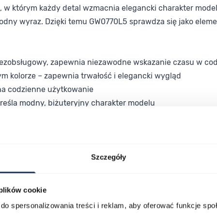
, w którym każdy detal wzmacnia elegancki charakter modelu
modny wyraz. Dzięki temu GW0770L5 sprawdza się jako element
bezobsługowy, zapewnia niezawodne wskazanie czasu w co
m kolorze – zapewnia trwałość i elegancki wygląd
na codzienne użytkowanie
reśla modny, biżuteryjny charakter modelu
na i klasyczna w wyrazie
i ochronę przed deszczem
nnych stylizacjach z elegancką sukienką, jak i podczas ba
Szczegóły
który harmonizuje z różnymi strojami – od biurowych po wiecz
ylizacji, a nie tylko dodatkiem.
 plików cookie
do spersonalizowania treści i reklam, aby oferować funkcje sp
ry łączy modowy charakter z solidnym wykonaniem ze stali sz