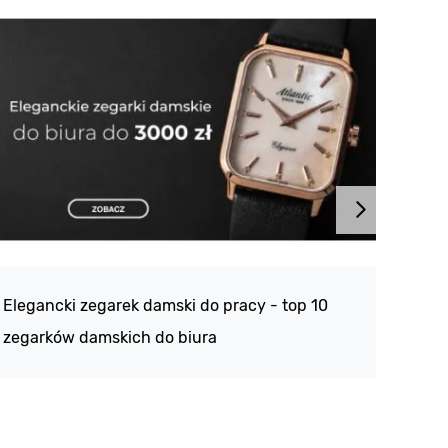
Atlan
188 -
Elegancki zegarek damski do pracy - top 10
kolek
zegarków damskich do biura