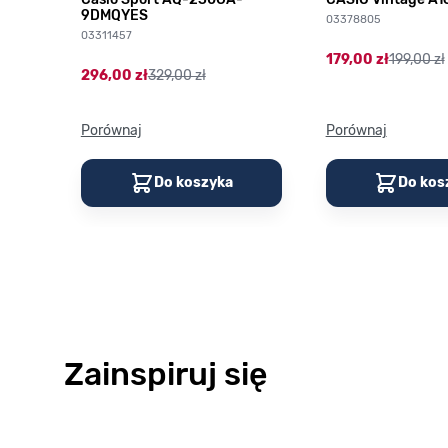
9DMQYES
03378805
03311457
179,00 zł
199,00 zł
296,00 zł
329,00 zł
Porównaj
Porównaj
Do koszyka
Do kos
Zainspiruj się