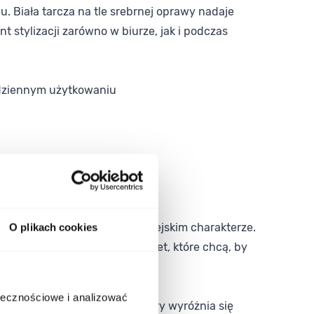
. Biała tarcza na tle srebrnej oprawy nadaje
 stylizacji zarówno w biurze, jak i podczas
dziennym użytkowaniu
rdziej swobodnych wyjść w miejskim charakterze.
O plikach cookies
orowe. To propozycja dla kobiet, które chcą, by
ołecznościowe i analizować
lachetnej. Wybierz model, który wyróżnia się