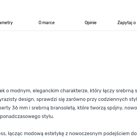
ametry
O marce
Opinie
Zapytaj o
ek o modnym, eleganckim charakterze, który łączy srebrną st
azisty design, sprawdzi się zarówno przy codziennych styl
ty 36 mm i srebrną bransoletą, które tworzą spójny, nowoc
 ponadczasowego stylu.
uess, łącząc modową estetykę z nowoczesnym podejściem do 