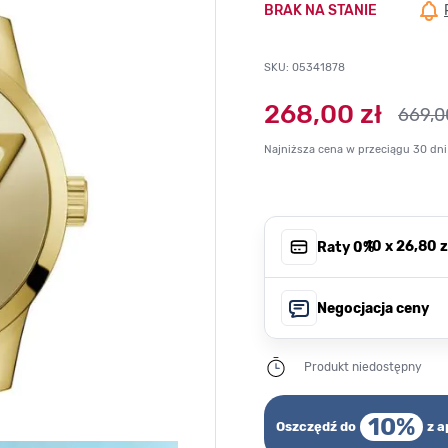
BRAK NA STANIE
SKU: 05341878
268,00 zł
669,0
Najniższa cena w przeciągu 30 dni
, 10 x
26,80 z
Raty 0%
Negocjacja ceny
Produkt niedostępny
10%
Oszczędź do
z a