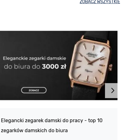
ZOBACZ WSZYSTKIE
Atlan
188 -
Elegancki zegarek damski do pracy - top 10
kolek
zegarków damskich do biura