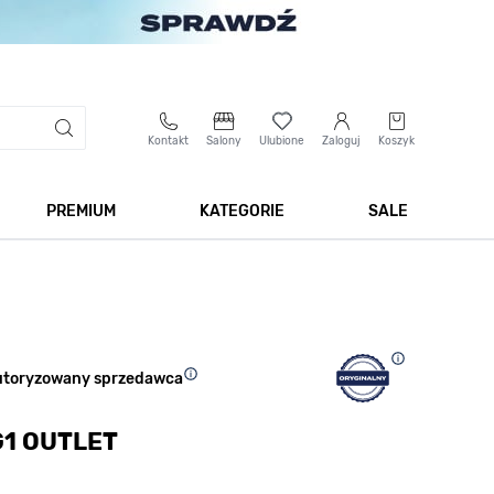
Kontakt
Salony
Ulubione
Zaloguj
Koszyk
PREMIUM
KATEGORIE
SALE
 Biżuteria
Pokaż podmenu dla kategorii Smartwatche
Pokaż podmenu dla kategorii Premium
Pokaż podmenu dla kateg
Pokaż 
utoryzowany sprzedawca
1 OUTLET