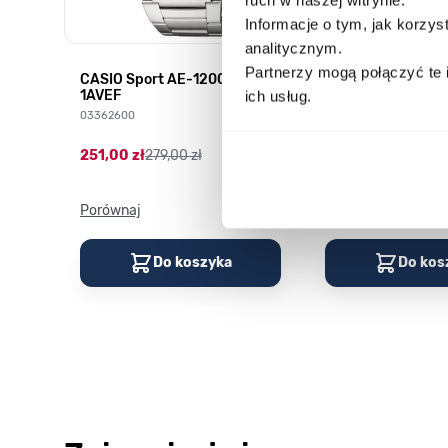
Informacje o tym, jak korzy
analitycznym.
Partnerzy mogą połączyć te 
CASIO Sport AE-1200WHD-
Casio Sport AQ-
1AVEF
9DMQYES
ich usług.
03362600
03311457
251,00 zł
279,00 zł
296,00 zł
329,00 z
Porównaj
Porównaj
Do koszyka
Do kos