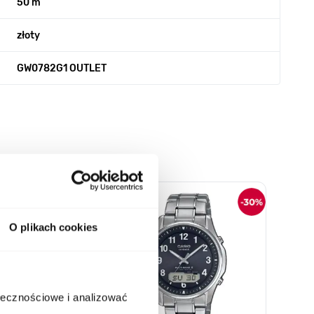
50 m
złoty
GW0782G1 OUTLET
o nawigacji karuzeli za pomocą linka pomijającego.
O plikach cookies
ołecznościowe i analizować