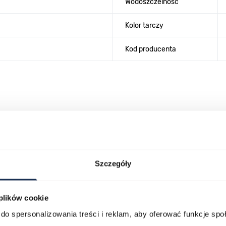
Wodoszczelność
Kolor tarczy
Kod producenta
lawisza tabulacji. Możesz pominąć karuzelę lub przejść bezpośrednio d
Szczegóły
 plików cookie
do spersonalizowania treści i reklam, aby oferować funkcje sp