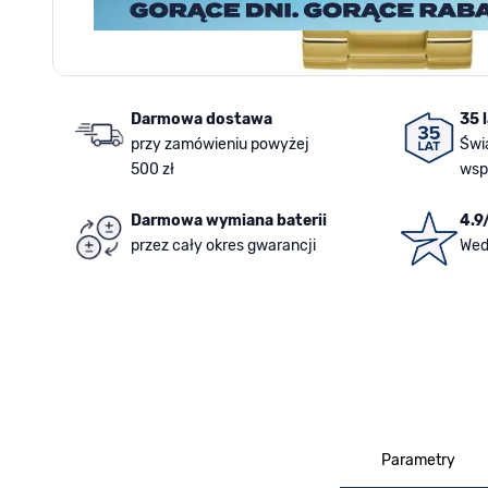
Darmowa dostawa
35 
przy zamówieniu powyżej
Świ
500 zł
wsp
Darmowa wymiana baterii
4.9
przez cały okres gwarancji
Wed
Parametry