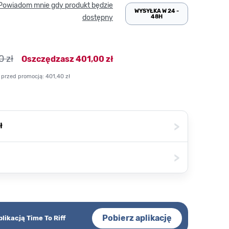
Powiadom mnie gdy produkt będzie
WYSYŁKA W 24 -
48H
dostępny
0 zł
Oszczędzasz
401,00 zł
 przed promocją:
401,40 zł
>
ł
>
Pobierz aplikację
plikacją Time To Riff