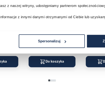
stasz z naszej witryny, udostępniamy partnerom społecznościo
informacje z innymi danymi otrzymanymi od Ciebie lub uzyskan
230GA-
CASIO Vintage A168WA-1YES
Casio Class
2AVEF
03378805
03709069
179,00 zł
199,00 zł
ł
269,00 zł
29
Spersonalizuj
Z
Porównaj
Porównaj
zyka
Do koszyka
D