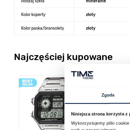
Rodzaj szkła
mineralne
Kolor koperty
złoty
Kolor paska/bransolety
złoty
Najczęściej kupowane
Poruszanie się po elementach karuzeli jest możliwe za pomocą k
Naciśnij, aby pominąć karuzelę
Naciśnij, aby przejść do nawigacji karuzeli
Zgoda
Niniejsza strona korzysta z
Wykorzystujemy pliki cookie 
ruch w naszej witrynie.