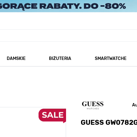
DAMSKIE
BIŻUTERIA
SMARTWATCHE
każ podmenu dla kategorii Męskie
Pokaż podmenu dla kategorii Damskie
Pokaż podmenu dla kategorii
A
GUESS GW0782G